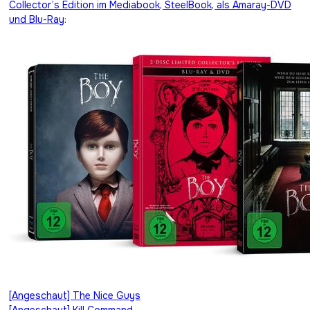
Collector’s Edition im Mediabook, SteelBook, als Amaray-DVD
und Blu-Ray
:
Beitragsnavigation
[Angeschaut] The Nice Guys