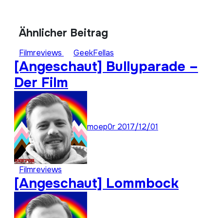
Ähnlicher Beitrag
Filmreviews
GeekFellas
[Angeschaut] Bullyparade –
Der Film
moep0r
2017/12/01
Filmreviews
[Angeschaut] Lommbock