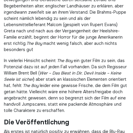
Begebenheiten alter, englischer Landhäuser zu erklären, aber
irgendwann zweifelt sie an ihrem Verstand. Die Brahms-Puppe
scheint nämlich lebendig zu sein und als der
Lebensmittellieferant Malcom (gespielt von Rupert Evans)
Greta nach und nach aus der Vergangenheit der Heelshire-
Familie erzählt, beginnt der Horror für die junge Amerikanerin
erst richtig.
The Boy
macht wenig falsch, aber auch nichts
besonders gut
In vielerlei Hinsicht scheint
The Boy
ein guter Film zu sein, das
Potenzial dazu ist auf jeden Fall vorhanden. Da sich Regisseur
William Brent Bell (
Wer – Das Biest in Dir
,
Devil Inside – Keine
Seele ist sicher
) aber stark an klassischen Elementen orientiert
hat, fehlt
The Boy
leider eine gewisse Frische, die dem Film gut
getan hätte. Vielleicht wäre eine höhere Altersfreigabe doch
angebracht gewesen, denn so begrenzt sich der Film auf eine
handvoll Jumpscares, statt eine packende Atmosphäre und
tolle Charaktere zu erschaffen.
Die Veröffentlichung
Als erstes ist natürlich positiv zu erwähnen, dass die Blu-Ray