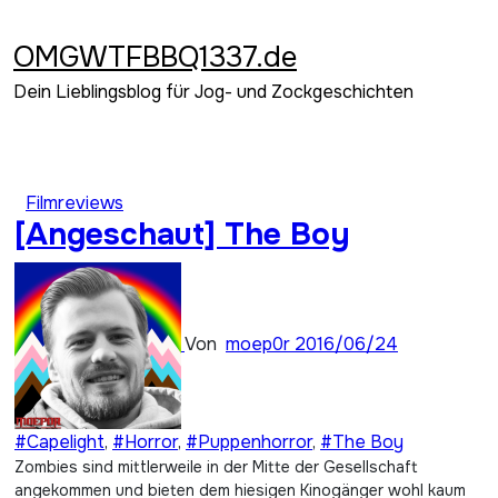
Zum
Inhalt
OMGWTFBBQ1337.de
springen
Dein Lieblingsblog für Jog- und Zockgeschichten
Filmreviews
[Angeschaut] The Boy
Von
moep0r
2016/06/24
#Capelight
,
#Horror
,
#Puppenhorror
,
#The Boy
Zombies sind mittlerweile in der Mitte der Gesellschaft
angekommen und bieten dem hiesigen Kinogänger wohl kaum