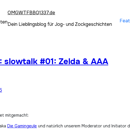
OMGWTFBBQ1337.de
Feat
hten
Dein Lieblingsblog für Jog- und Zockgeschichten
: slowtalk #01: Zelda & AAA
5
net mitgemacht:
aka
D
ie Gamingeule
und natürlich unserem Moderator und Initiator 