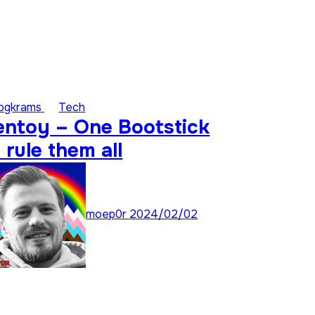
logkrams
Tech
entoy – One Bootstick
 rule them all
moep0r
2024/02/02