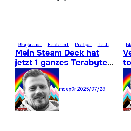
Blogkrams
Featured
Protips
Tech
B
Mein Steam Deck hat
V
jetzt 1 ganzes Terabyte
to
Speicher für ungespielte
Titel
moep0r
2025/07/28