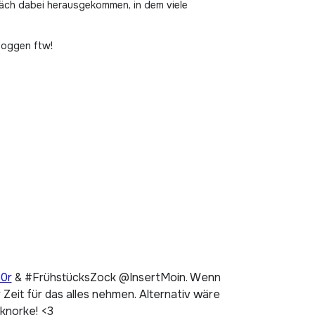
räch dabei herausgekommen, in dem viele
Bloggen ftw!
p0r
& #FrühstücksZock @InsertMoin. Wenn
Zeit für das alles nehmen. Alternativ wäre
 knorke! <3