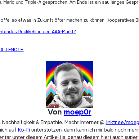
, Mario und Triple-A gesprochen. Am Ende ist ein sau langes Gesp
h hoffe, so etwas in Zukunft öfter machen zu können. Kooperatives 
 Nintendos Rückkehr in den AAA-Markt?
 OF LENGTH
Von
moep0r
 Nachhaltigkeit & Empathie. Macht Internet @
linktr.ee/moe
mich auf
Ko-Fi
unterstützen, dann kann ich mir bald noch mehr 
tar unter diesem Artikel (ja, genau diesem hier) auch super