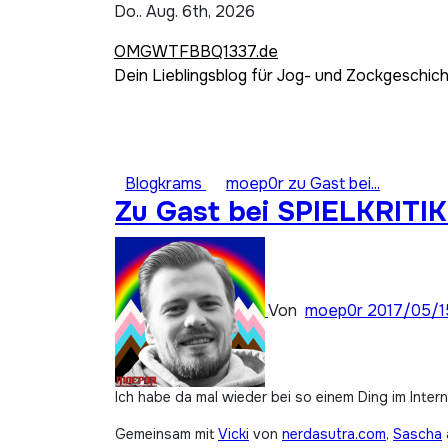
Zum
Do.. Aug. 6th, 2026
Inhalt
OMGWTFBBQ1337.de
springen
Dein Lieblingsblog für Jog- und Zockgeschic
Blogkrams
moep0r zu Gast bei...
Zu Gast bei SPIELKRITIK
Von
moep0r
2017/05/1
Ich habe da mal wieder bei so einem Ding im Inter
Gemeinsam mit
Vicki
von
nerdasutra.com
,
Sascha