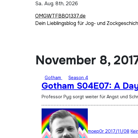
Zum
Sa.. Aug. 8th, 2026
Inhalt
OMGWTFBBQ1337.de
springen
Dein Lieblingsblog für Jog- und Zockgeschic
November 8, 201
Gotham
Season 4
Gotham S04E07: A Day
Professor Pyg sorgt weiter für Angst und Sc
moep0r
2017/11/08
Kei