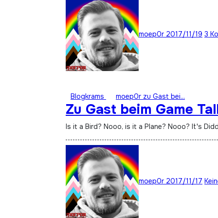
moep0r
2017/11/19
3 K
Blogkrams
moep0r zu Gast bei...
Zu Gast beim Game Tal
Is it a Bird? Nooo, is it a Plane? Nooo? It's Di
moep0r
2017/11/17
Kei