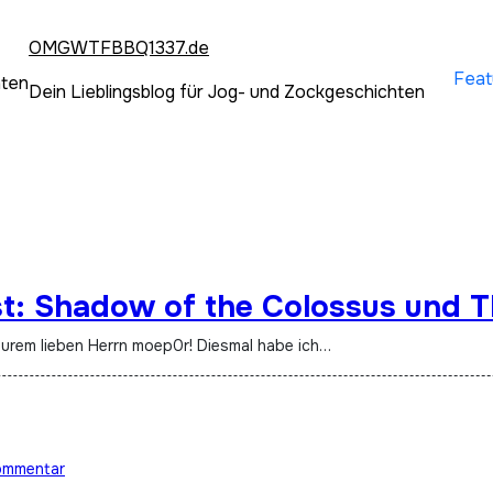
OMGWTFBBQ1337.de
Feat
hten
Dein Lieblingsblog für Jog- und Zockgeschichten
st: Shadow of the Colossus und T
eurem lieben Herrn moep0r! Diesmal habe ich…
ommentar