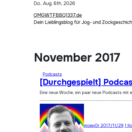
Zum
Do.. Aug. 6th, 2026
Inhalt
OMGWTFBBQ1337.de
springen
Dein Lieblingsblog für Jog- und Zockgeschic
November 2017
Podcasts
[Durchgespielt] Podca
Eine neue Woche, ein paar neue Podcasts mit 
moep0r
2017/11/29
1 K