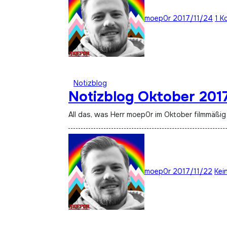
moep0r
2017/11/24
1 K
Notizblog
Notizblog Oktober 201
All das, was Herr moep0r im Oktober filmmäßig
moep0r
2017/11/22
Kei