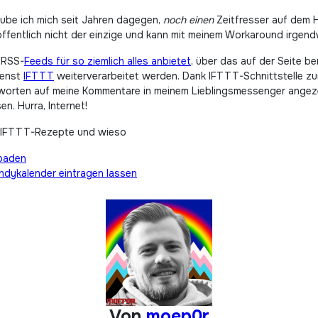
treube ich mich seit Jahren dagegen,
noch einen
Zeitfresser auf dem H
hoffentlich nicht der einzige und kann mit meinem Workaround irgen
s RSS-
Feeds für so ziemlich alles anbietet
, über das auf der Seite b
ienst
IFTTT
weiterverarbeitet werden. Dank IFTTT-Schnittstelle z
orten auf meine Kommentare in meinem Lieblingsmessenger angezei
. Hurra, Internet!
en IFTTT-Rezepte und wieso
loaden
ndykalender eintragen lassen
Von
moep0r