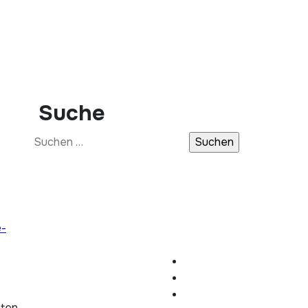
Suche
Suchen
nach:
e-
hten