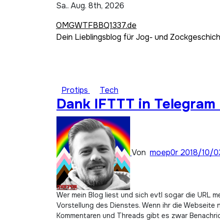
Zum
Sa.. Aug. 8th, 2026
Inhalt
OMGWTFBBQ1337.de
springen
Dein Lieblingsblog für Jog- und Zockgeschic
Protips
Tech
Dank IFTTT in Telegram 
Von
moep0r
2018/10/0
Wer mein Blog liest und sich evtl sogar die URL merken kann, der wird sicherlich auch schon von reddit gehört haben, daher spare ich mir an dieser Stelle eine
Vorstellung des Dienstes. Wenn ihr die Webseite n
Kommentaren und Threads gibt es zwar Benachrich