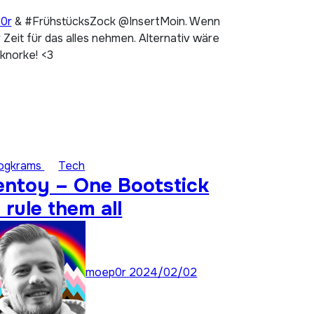
p0r
& #FrühstücksZock @InsertMoin. Wenn
Zeit für das alles nehmen. Alternativ wäre
 knorke! <3
logkrams
Tech
entoy – One Bootstick
 rule them all
moep0r
2024/02/02