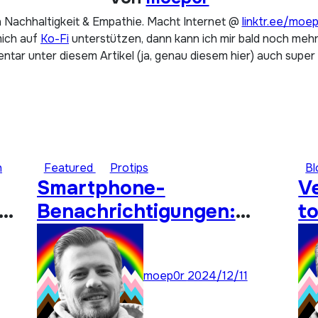
 Nachhaltigkeit & Empathie. Macht Internet @
linktr.ee/moe
mich auf
Ko-Fi
unterstützen, dann kann ich mir bald noch mehr 
tar unter diesem Artikel (ja, genau diesem hier) auch super
h
Featured
Protips
B
Smartphone-
V
Benachrichtigungen:
to
te
Priorisieren und
Entstressen anstatt
moep0r
2024/12/11
deaktivieren