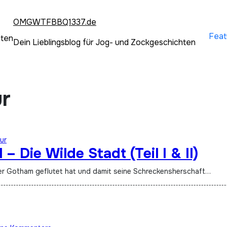
OMGWTFBBQ1337.de
Feat
hten
Dein Lieblingsblog für Jog- und Zockgeschichten
ur
ur
 Die Wilde Stadt (Teil I & II)
dler Gotham geflutet hat und damit seine Schreckensherschaft…