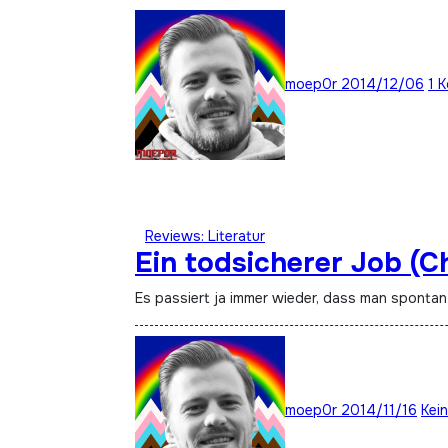
moep0r
2014/12/06
1 
Reviews: Literatur
Ein todsicherer Job (C
Es passiert ja immer wieder, dass man spont
moep0r
2014/11/16
Kei