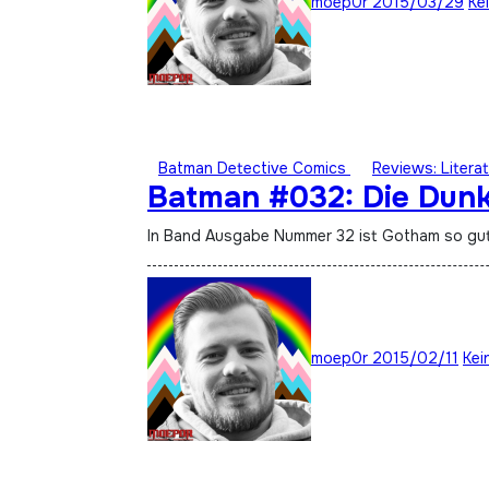
moep0r
2015/03/29
Ke
Batman Detective Comics
Reviews: Literat
Batman #032: Die Dunkl
In Band Ausgabe Nummer 32 ist Gotham so gut
moep0r
2015/02/11
Kei