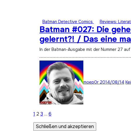
Batman Detective Comics
Reviews: Literat
Batman #027: Die gehei
gelernt?! / Das eine ma
In der Batman-Ausgabe mit der Nummer 27 au
moep0r
2014/08/14
Ke
Seitennummerierung
1
2
3
…
6
der