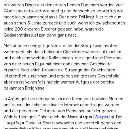
relevanten Dinge aus den ersten beiden Buechern werden zum
Glueck so detailliert wie noetig und dennoch so spoilerfrei wie
moeglich zusammengefasst. Der erste Teil liegt fuer mich nun
auch schon 5 Jahre zurueck und auch wenn ich zwischendurch
keine 200 anderen Buecher gelesen habe, waren die
Gedaechtnisstuetzen dann ganz nett.
Mir hat auch sehr gut gefallen, dass die Story zwar insofern
weitergeht, als dass bekannte Charaktere wieder auftauchen
und auch eine wichtige Rolle spielen, der eigentliche Plot aber
von einer neuen Figur mit einer ganz eigenen Geschichte
erzaehlt. Natuerlich fliessen die Straenge der Geschichten
letztendlich zusammen und ergeben ein grosses Gesamtbild,
aber es ist keinesfalls nur ein warmer Aufguss der bereits
bekannten Ereignisse.
In Argus geht es uebrigens um eine Reihe von brutalen Morden
an Frauen, die scheinbar live im Internet uebertragen werden
und die perversen Gelueste von Menschen auf der ganzen
Welt befriedigen. Daher auch der Name
Argus
(
Wikipedia
). Die
Hauptfigur Daria ist Staatsanwaeltin und ermittelt gegen den
vermeintlichen Killer, stoesst dann aber auf Ungereimtheiten