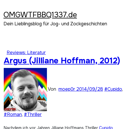
Zum
Inhalt
OMGWTFBBQ1337.de
springen
Dein Lieblingsblog für Jog- und Zockgeschichten
Reviews: Literatur
Argus (Jilliane Hoffman, 2012)
Von
moep0r
2014/09/28
#Cupido
,
#Roman
,
#Thriller
Nachdem ich vor Jahren Jilliane Hoffmans Thriller
Cupido