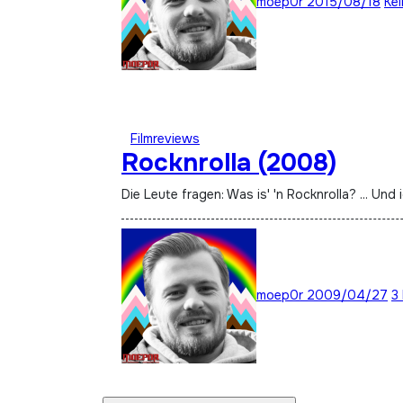
moep0r
2015/08/18
Ke
Filmreviews
Rocknrolla (2008)
Die Leute fragen: Was is' 'n Rocknrolla? ... Und
moep0r
2009/04/27
3