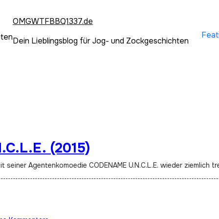
OMGWTFBBQ1337.de
Feat
hten
Dein Lieblingsblog für Jog- und Zockgeschichten
C.L.E. (2015)
h mit seiner Agentenkomoedie CODENAME U.N.C.L.E. wieder ziemlich tr