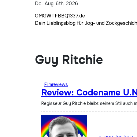
Zum
Do.. Aug. 6th, 2026
Inhalt
OMGWTFBBQ1337.de
springen
Dein Lieblingsblog für Jog- und Zockgeschic
Guy Ritchie
Filmreviews
Review: Codename U.N.
Regisseur Guy Ritchie bleibt seinem Stil auc