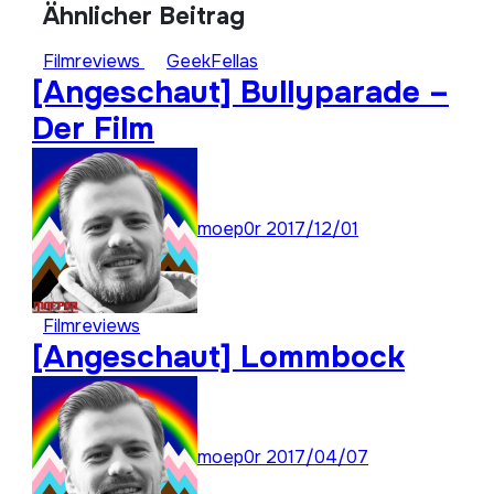
Ähnlicher Beitrag
Filmreviews
GeekFellas
[Angeschaut] Bullyparade –
Der Film
moep0r
2017/12/01
Filmreviews
[Angeschaut] Lommbock
moep0r
2017/04/07