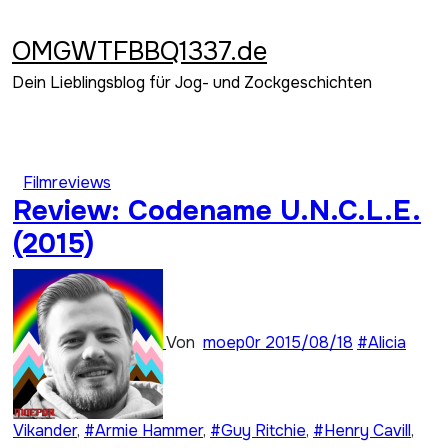
Zum
Inhalt
OMGWTFBBQ1337.de
springen
Dein Lieblingsblog für Jog- und Zockgeschichten
Filmreviews
Review: Codename U.N.C.L.E.
(2015)
Von
moep0r
2015/08/18
#Alicia
Vikander
,
#Armie Hammer
,
#Guy Ritchie
,
#Henry Cavill
,