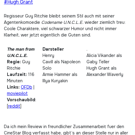
#Hugh Grant
Regisseur Guy Ritchie bleibt seinem Stil auch mit seiner
Agentenkomoedie
Codename U.N.C.L.E.
wieder ziemlich treu:
Coole Charaktere, viel schwarzer Humor und nicht immer
Klarheit, wer jetzt eigentlich die Guten sind.
The man from
Darsteller
.
U.N.C.L.E.
Henry
Alicia Vikander als
Regie:
Guy
Cavill als Napoleon
Gaby Teller
Ritchie
Solo
Hugh Grant als
Laufzeit:
116
Armie Hammer als
Alexander Waverly
Minuten
Illya Kuryakin
Links:
OFDb
|
moviepilot
Vorschaubild
:
[
reddit
]
Da ich mein Review in freundlicher Zusammenarbeit fuer den
CineStar Blog verfasst habe, gibt’s an dieser Stelle nur in aller