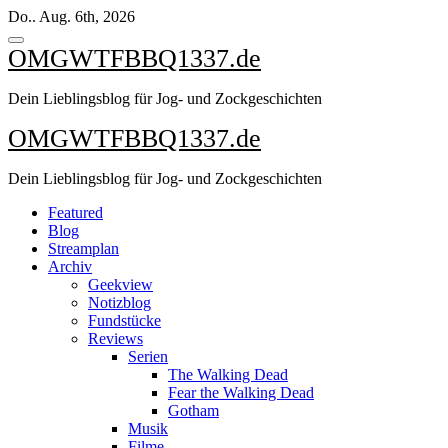
Zum
Do.. Aug. 6th, 2026
Inhalt
springen
OMGWTFBBQ1337.de
Dein Lieblingsblog für Jog- und Zockgeschichten
OMGWTFBBQ1337.de
Dein Lieblingsblog für Jog- und Zockgeschichten
Featured
Blog
Streamplan
Archiv
Geekview
Notizblog
Fundstücke
Reviews
Serien
The Walking Dead
Fear the Walking Dead
Gotham
Musik
Filme