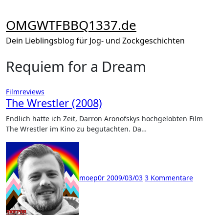
Zum
Inhalt
OMGWTFBBQ1337.de
springen
Dein Lieblingsblog für Jog- und Zockgeschichten
Requiem for a Dream
Filmreviews
The Wrestler (2008)
Endlich hatte ich Zeit, Darron Aronofskys hochgelobten Film
The Wrestler im Kino zu begutachten. Da…
moep0r
2009/03/03
3 Kommentare