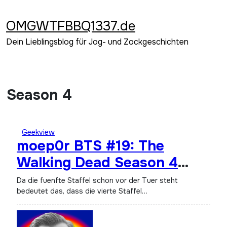
Zum
Inhalt
OMGWTFBBQ1337.de
springen
Dein Lieblingsblog für Jog- und Zockgeschichten
Season 4
Geekview
moep0r BTS #19: The
Walking Dead Season 4
Limited Tree Walker Edition
Da die fuenfte Staffel schon vor der Tuer steht
bedeutet das, dass die vierte Staffel…