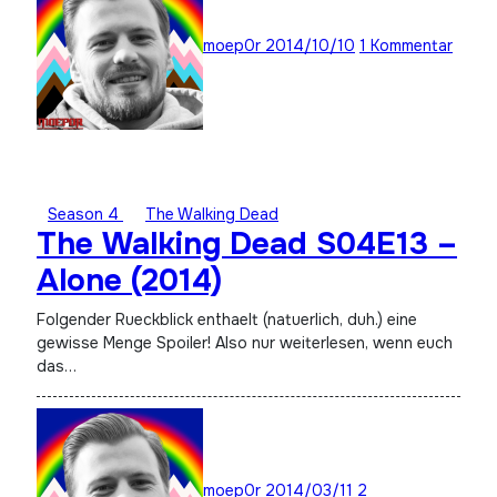
moep0r
2014/10/10
1 Kommentar
Season 4
The Walking Dead
The Walking Dead S04E13 –
Alone (2014)
Folgender Rueckblick enthaelt (natuerlich, duh.) eine
gewisse Menge Spoiler! Also nur weiterlesen, wenn euch
das…
moep0r
2014/03/11
2