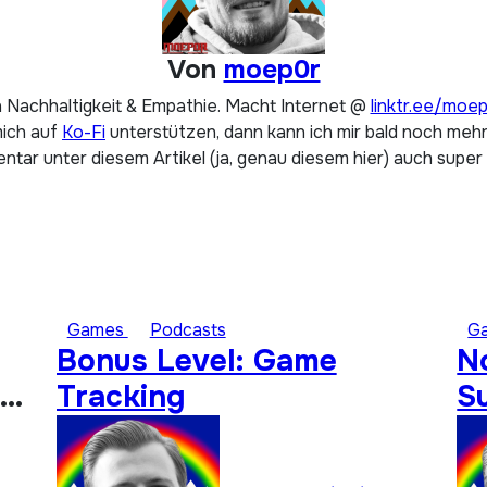
Von
moep0r
 Nachhaltigkeit & Empathie. Macht Internet @
linktr.ee/moe
mich auf
Ko-Fi
unterstützen, dann kann ich mir bald noch mehr 
tar unter diesem Artikel (ja, genau diesem hier) auch super
Games
Podcasts
G
Bonus Level: Game
N
Tracking
S
A