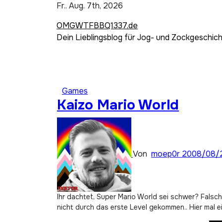
Zum
Fr.. Aug. 7th, 2026
Inhalt
OMGWTFBBQ1337.de
springen
Dein Lieblingsblog für Jog- und Zockgeschic
Games
Kaizo Mario World
Von
moep0r
2008/08/
Ihr dachtet, Super Mario World sei schwer? Falsch gedacht :D Kaizo Mario World ist schwer. Verdammte Scheisse schwer um genau zu sein. Ich bin nach 1h immernoch
nicht durch das erste Level gekommen.. Hier mal e