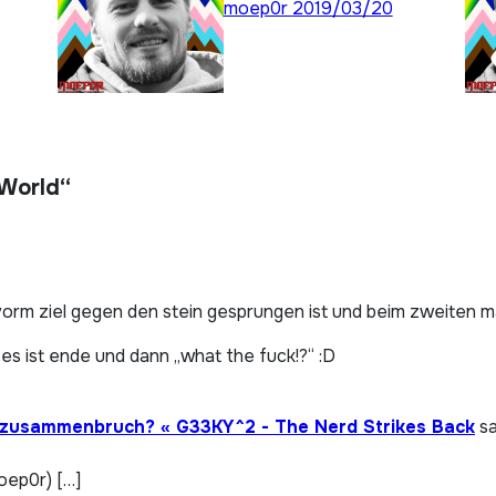
moep0r
2019/03/20
 World“
 vorm ziel gegen den stein gesprungen ist und beim zweiten m
es ist ende und dann „what the fuck!?“ :D
nzusammenbruch? « G33KY^2 - The Nerd Strikes Back
sa
oep0r) […]