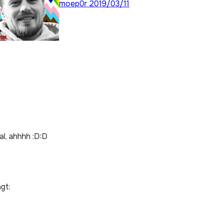
moep0r
2019/03/11
al, ahhhh :D:D
gt: