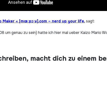
 Maker « [mœːpɔˑʁ].com – nerd up your life.
sagt:
8 um genau zu sein) hatte ich hier mal ueber Kaizo Mario Wor
chreiben, macht dich zu einem b