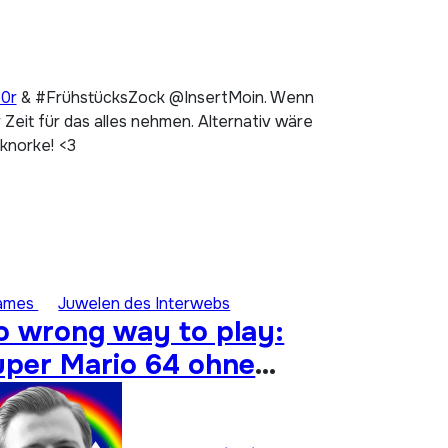
p0r
& #FrühstücksZock @InsertMoin. Wenn
Zeit für das alles nehmen. Alternativ wäre
 knorke! <3
ames
Juwelen des Interwebs
o wrong way to play:
uper Mario 64 ohne
nalogstick durchspielen