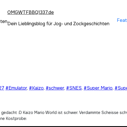
OMGWTFBBQ1337.de
Feat
hten
Dein Lieblingsblog für Jog- und Zockgeschichten
27
#Emulator
,
#Kaizo
,
#schwer
,
#SNES
,
#Super Mario
,
#Supe
ine Kostprobe: