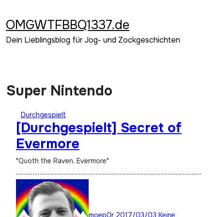
Zum
Inhalt
OMGWTFBBQ1337.de
springen
Dein Lieblingsblog für Jog- und Zockgeschichten
Super Nintendo
Durchgespielt
[Durchgespielt] Secret of
Evermore
"Quoth the Raven, Evermore"
moep0r
2017/03/03
Keine