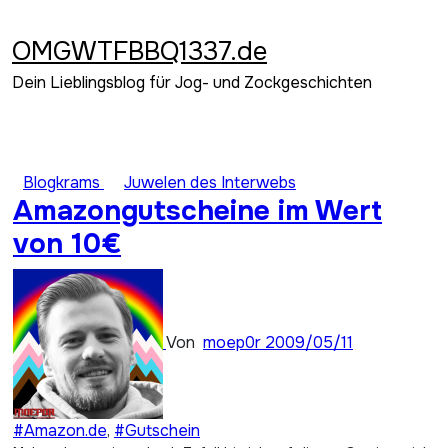
Zum
Inhalt
OMGWTFBBQ1337.de
springen
Dein Lieblingsblog für Jog- und Zockgeschichten
Blogkrams
Juwelen des Interwebs
Amazongutscheine im Wert
von 10€
Von
moep0r
2009/05/11
#Amazon.de
,
#Gutschein