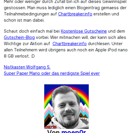
Mehr oder weniger durch Zufall bin ich auf dieses Gewinnspiel
gestossen. Man muss lediglich einen Blogeintrag gemaess der
Teilnahmebedingungen auf
Chartbreaker.info
erstellen und
schon ist man dabei.
Schaut doch einfach mal bei
Kostenlose Gutscheine
und dem
Gutschein-Blog
vorbei. Wer mitmachen will, der kann sich alles
Wichtige zur Aktion auf
Chartbreaker.info
durchlesen. Unter
allen Teilnehmern wird übrigens auch noch ein Apple iPod nano
8 GB verlost. :D
Beitragsnavigation
Nistkasten Wolfgang S.
Super Paper Mario oder das nerdigste Spiel ever
Von
moep0r