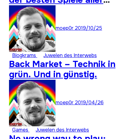
der besten Spiele aller
Zeiten ist: Super Stay
Forever 22
moep0r
2019/10/25
Blogkrams
Juwelen des Interwebs
Back Market – Technik in
grün. Und in günstig.
moep0r
2019/04/26
Games
Juwelen des Interwebs
No wrong way to play: