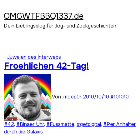
Zum
Inhalt
OMGWTFBBQ1337.de
springen
Dein Lieblingsblog für Jog- und Zockgeschichten
Juwelen des Interwebs
Froehlichen 42-Tag!
Von
moep0r
2010/10/10
#101010
,
#42
,
#Binaer Uhr
,
#Fussmatte
,
#getdigital
,
#Per Anhalter
durch die Galaxis