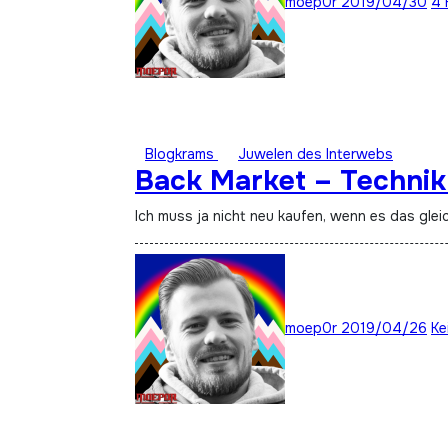
moep0r
2019/04/30
4 
Blogkrams
Juwelen des Interwebs
Back Market – Technik 
Ich muss ja nicht neu kaufen, wenn es das glei
moep0r
2019/04/26
Ke