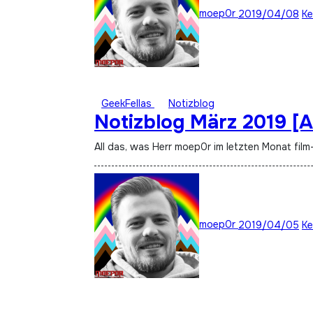
moep0r
2019/04/08
Ke
GeekFellas
Notizblog
Notizblog März 2019 [
All das, was Herr moep0r im letzten Monat fil
moep0r
2019/04/05
Ke