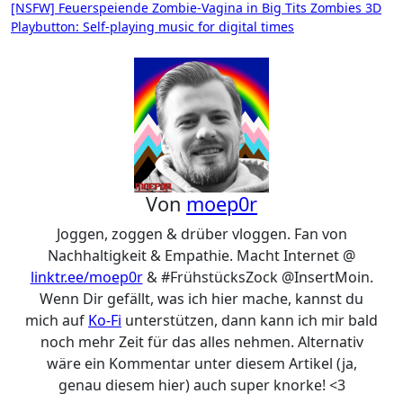
Beitragsnavigation
[NSFW] Feuerspeiende Zombie-Vagina in Big Tits Zombies 3D
Playbutton: Self-playing music for digital times
Von
moep0r
Joggen, zoggen & drüber vloggen. Fan von
Nachhaltigkeit & Empathie. Macht Internet @
linktr.ee/moep0r
& #FrühstücksZock @InsertMoin.
Wenn Dir gefällt, was ich hier mache, kannst du
mich auf
Ko-Fi
unterstützen, dann kann ich mir bald
noch mehr Zeit für das alles nehmen. Alternativ
wäre ein Kommentar unter diesem Artikel (ja,
genau diesem hier) auch super knorke! <3