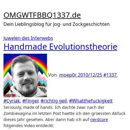
Zum
Inhalt
OMGWTFBBQ1337.de
springen
Dein Lieblingsblog für Jog- und Zockgeschichten
Juwelen des Interwebs
Handmade Evolutionstheorie
Von
moep0r
2010/12/25
#1337
,
#Cyriak
,
#Finger
,
#richtig geil
,
#Whatthefuckigkeit
Seriously, made of hands. Ich dachte zwar nach der
Zombievagina im letzten Post haette ich den groessten Abfuck
dieses Jahr gesehen. Aber dann hab ich auf
nerdcore
folgendes Video entdeckt: