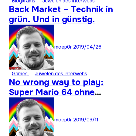
Blogkrams
Juwelen des Interwebs
Back Market – Technik in
grün. Und in günstig.
moep0r
2019/04/26
Games
Juwelen des Interwebs
No wrong way to play:
Super Mario 64 ohne
Analogstick durchspielen
moep0r
2019/03/11