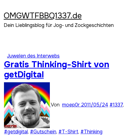
Zum
Inhalt
OMGWTFBBQ1337.de
springen
Dein Lieblingsblog für Jog- und Zockgeschichten
Juwelen des Interwebs
Gratis Thinking-Shirt von
getDigital
Von
moep0r
2011/05/24
#1337
,
#getdigital
,
#Gutschein
,
#T-Shirt
,
#Thinking