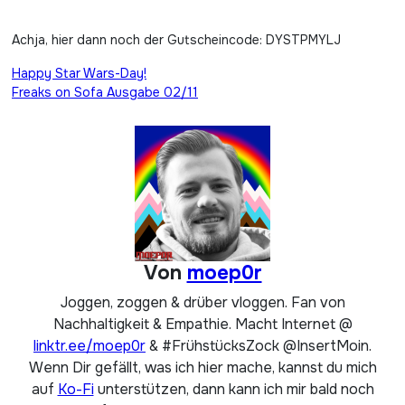
Achja, hier dann noch der Gutscheincode: DYSTPMYLJ
Beitragsnavigation
Happy Star Wars-Day!
Freaks on Sofa Ausgabe 02/11
Von
moep0r
Joggen, zoggen & drüber vloggen. Fan von
Nachhaltigkeit & Empathie. Macht Internet @
linktr.ee/moep0r
& #FrühstücksZock @InsertMoin.
Wenn Dir gefällt, was ich hier mache, kannst du mich
auf
Ko-Fi
unterstützen, dann kann ich mir bald noch