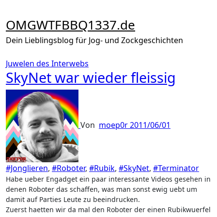
Zum
Inhalt
OMGWTFBBQ1337.de
springen
Dein Lieblingsblog für Jog- und Zockgeschichten
Juwelen des Interwebs
SkyNet war wieder fleissig
Von
moep0r
2011/06/01
#Jonglieren
,
#Roboter
,
#Rubik
,
#SkyNet
,
#Terminator
Habe ueber Engadget ein paar interessante Videos gesehen in
denen Roboter das schaffen, was man sonst ewig uebt um
damit auf Parties Leute zu beeindrucken.
Zuerst haetten wir da mal den Roboter der einen Rubikwuerfel