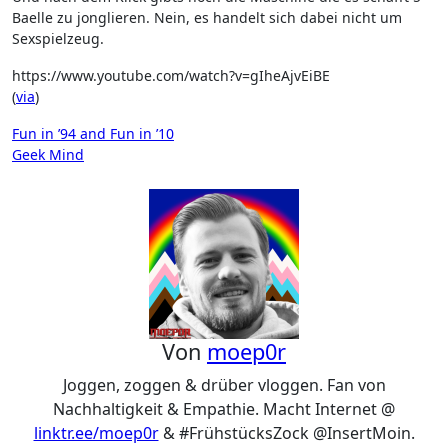
Baelle zu jonglieren. Nein, es handelt sich dabei nicht um
Sexspielzeug.
https://www.youtube.com/watch?v=gIheAjvEiBE
(
via
)
Beitragsnavigation
Fun in ’94 and Fun in ’10
Geek Mind
Von
moep0r
Joggen, zoggen & drüber vloggen. Fan von
Nachhaltigkeit & Empathie. Macht Internet @
linktr.ee/moep0r
& #FrühstücksZock @InsertMoin.