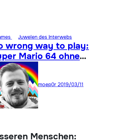
ames
Juwelen des Interwebs
o wrong way to play:
uper Mario 64 ohne
nalogstick durchspielen
moep0r
2019/03/11
esseren Menschen: