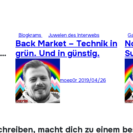
Blogkrams
Juwelen des Interwebs
G
Back Market – Technik in
N
grün. Und in günstig.
S
A
moep0r
2019/04/26
chreiben, macht dich zu einem b