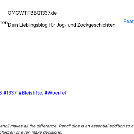
OMGWTFBBQ1337.de
Feat
hten
Dein Lieblingsblog für Jog- und Zockgeschichten
8
#1337
,
#Bleistifte
,
#Wuerfel
ncil makes all the difference. Pencil dice is an essential addition to a
children or even make decisions.