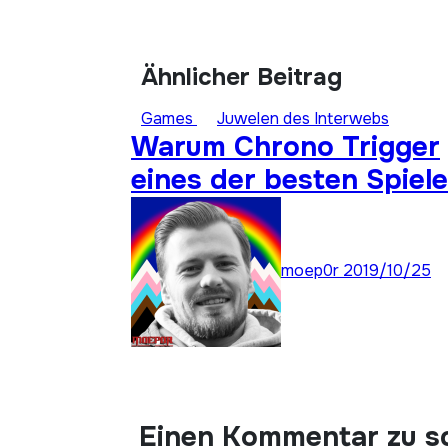
Ähnlicher Beitrag
Games
Juwelen des Interwebs
Warum Chrono Trigger
eines der besten Spiele
aller Zeiten ist: Super
Stay Forever 22
moep0r
2019/10/25
Einen Kommentar zu s