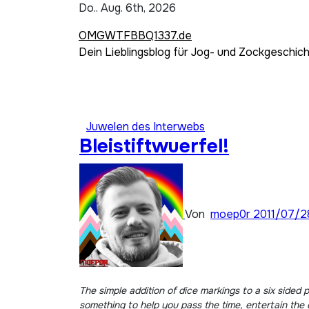
Zum
Do.. Aug. 6th, 2026
Inhalt
OMGWTFBBQ1337.de
springen
Dein Lieblingsblog für Jog- und Zockgeschic
Juwelen des Interwebs
Bleistiftwuerfel!
Von
moep0r
2011/07/2
The simple addition of dice markings to a six sided pe
something to help you pass the time, entertain the 