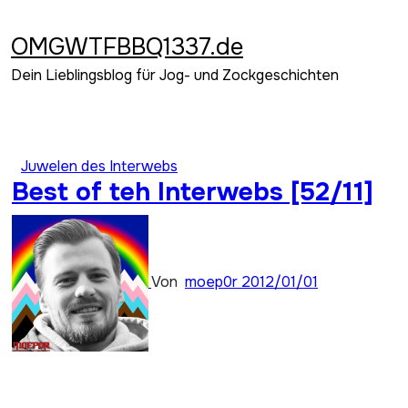
Zum
Inhalt
OMGWTFBBQ1337.de
springen
Dein Lieblingsblog für Jog- und Zockgeschichten
Juwelen des Interwebs
Best of teh Interwebs [52/11]
Von
moep0r
2012/01/01