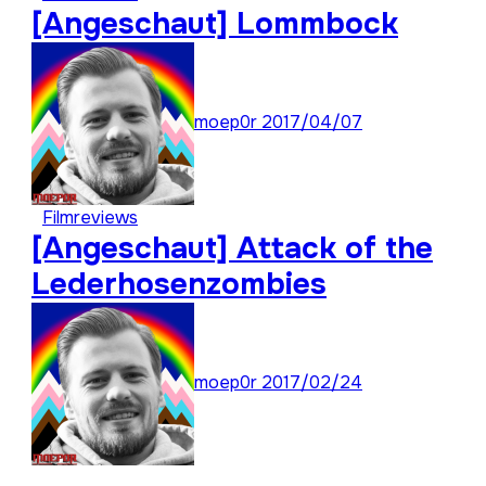
[Angeschaut] Lommbock
moep0r
2017/04/07
Filmreviews
[Angeschaut] Attack of the
Lederhosenzombies
moep0r
2017/02/24