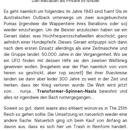
Dan Balcaban als Private Eli Ishbak
Es geht naemlich um folgendes: Im Jahre 1943 sind fuenf GIs im
Australischen Outback unterwegs um zwei ausgebuechste
Pumas (irgendwie die Wappentiere ihres Batallions oder so)
wieder einzufangen. Um die Biester anzulocken haben sie ein
Geraet dabei, was Hochfrequenzschallwellen abschickt, ganz
aehnlich einer Hundepfeife. Dieses Geraet entpuppt sich dann
nach dem ersten Einsatz allerdings als eine Zeitmaschine und
die Gruppe landet 50.000 Jahre in der Vergangenheit. Wo sie
ein UFO finden mit dessen Hilfe sie den zweiten Weltkrieg
gewinnen wollen. (Insgeheim war der Plan naemlich von vorn
herein so gestrickt, aber top secret!) Bei ihrer Rueckreise
landen sie dann aber leider 300 Jahre zu weit in der Zeit und
merken, dass der Krieg verloren wurde. Die Welt wird jetzt
von… nunja…
Transformer-Spinnen-Nazis
bewohnt und
alles ist irgendwie den Bach runtergegangen…
Soweit so gut, damit waere also erklaert worum es in The 25th
Reich so gehen sollte. Die Umsetzung ist natuerlich wieder eine
andere Sache. Natuerlich ging ich beim Kauf von Anfang an
davon aus, dass es sich hier um Trash in Reinform handelt.