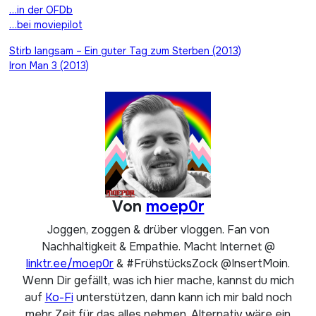
…in der OFDb
…bei moviepilot
Beitragsnavigation
Stirb langsam – Ein guter Tag zum Sterben (2013)
Iron Man 3 (2013)
Von
moep0r
Joggen, zoggen & drüber vloggen. Fan von
Nachhaltigkeit & Empathie. Macht Internet @
linktr.ee/moep0r
& #FrühstücksZock @InsertMoin.
Wenn Dir gefällt, was ich hier mache, kannst du mich
auf
Ko-Fi
unterstützen, dann kann ich mir bald noch
mehr Zeit für das alles nehmen. Alternativ wäre ein