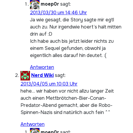
moep0r
sagt:
2013/03/30 um 14:46 Uhr
Ja wie gesagt, die Story sagte mir egtl
auch zu. Nur irgendwie hoert’s halt mitten
drin auf :D
Ich habe auch bis jetzt leider nichts zu
einem Sequel gefunden, obwohl ja
eigentlich alles darauf hin deutet. :(
Antworten
Nerd Wiki
sagt:
2013/04/05 um 10:03 Uhr
hehe… wir haben vor nicht allzu langer Zeit
auch einen Mettbrötchen-Bier-Conan-
Predator-Abend gemacht, aber die Robo-
Spinnen-Nazis sind natürlich auch fein ^^
Antworten
moep0r
sagt: