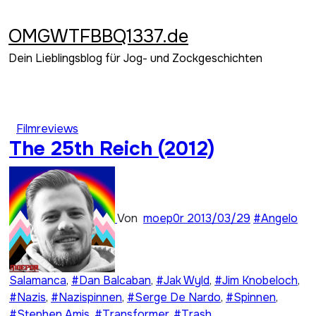
Zum
Inhalt
OMGWTFBBQ1337.de
springen
Dein Lieblingsblog für Jog- und Zockgeschichten
Filmreviews
The 25th Reich (2012)
Von
moep0r
2013/03/29
#Angelo
Salamanca
,
#Dan Balcaban
,
#Jak Wyld
,
#Jim Knobeloch
,
#Nazis
,
#Nazispinnen
,
#Serge De Nardo
,
#Spinnen
,
#Stephen Amis
,
#Transformer
,
#Trash