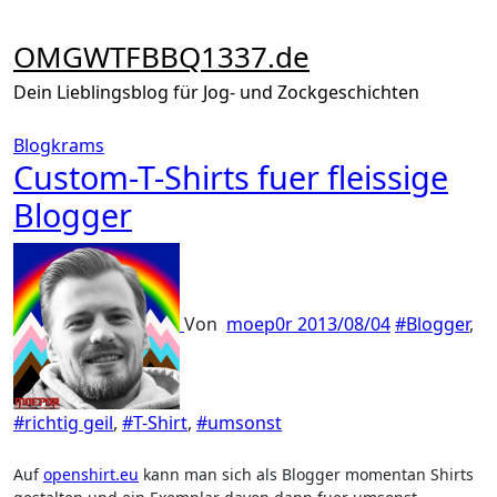
Zum
Inhalt
OMGWTFBBQ1337.de
springen
Dein Lieblingsblog für Jog- und Zockgeschichten
Blogkrams
Custom-T-Shirts fuer fleissige
Blogger
Von
moep0r
2013/08/04
#Blogger
,
#richtig geil
,
#T-Shirt
,
#umsonst
Auf
openshirt.eu
kann man sich als Blogger momentan Shirts