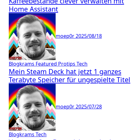
Kaffeebestände clever verwalten mit
Home Assistant
moep0r
2025/08/18
Blogkrams
Featured
Protips
Tech
Mein Steam Deck hat jetzt 1 ganzes
Terabyte Speicher für ungespielte Titel
moep0r
2025/07/28
Blogkrams
Tech