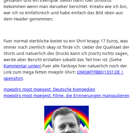
gestalten und ein Exemplar davon dann fuer umsonst
bekommen wenn man darueber berichtet. Kreativ wie ich bin,
war ich so einfallsreich und habe einfach das Bild oben aus
dem Header genommen:
Fuer normal sterbliche kostet so ein Shirt knapp 17 Euros, was
immer noch ziemlich okay ist finde ich. Ueber die Qualitaet der
Shirts und natuerlich des Drucks kann ich (noch) nichts sagen,
werde aber Bericht erstatten sobald das Teil hier ist. (Siehe
Kommentar unten
) Fuer alle Fanboys hier natuerlich noch der
Link zum mega fetten moep0r-Shirt:
OMGWTFBBQ1337.DE |
openshirt
.
Beitragsnavigation
moep0rs most moegest: Deutsche Komoedien
moep0rs most moegest: Filme, die Erinnerungen manipulieren