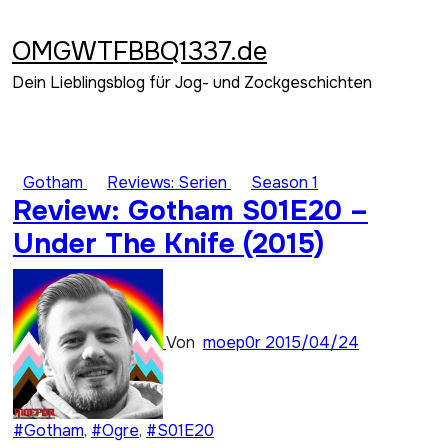
Zum
Inhalt
OMGWTFBBQ1337.de
springen
Dein Lieblingsblog für Jog- und Zockgeschichten
Gotham
Reviews: Serien
Season 1
Review: Gotham S01E20 –
Under The Knife (2015)
Von
moep0r
2015/04/24
#Gotham
,
#Ogre
,
#S01E20