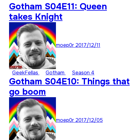
Gotham S04E11: Queen
takes Knight
moep0r
2017/12/11
GeekFellas
Gotham
Season 4
Gotham S04E10: Things that
go boom
moep0r
2017/12/05