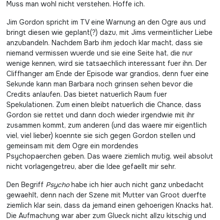
Muss man wohl nicht verstehen. Hoffe ich.
Jim Gordon spricht im TV eine Warnung an den Ogre aus und
bringt diesen wie geplant(?) dazu, mit Jims vermeintlicher Liebe
anzubandeln. Nachdem Barb ihm jedoch klar macht, dass sie
niemand vermissen wuerde und sie eine Seite hat, die nur
wenige kennen, wird sie tatsaechlich interessant fuer ihn. Der
Cliffhanger am Ende der Episode war grandios, denn fuer eine
Sekunde kann man Barbara noch grinsen sehen bevor die
Credits anlaufen. Das bietet natuerlich Raum fuer
Spekulationen. Zum einen bleibt natuerlich die Chance, dass
Gordon sie rettet und dann doch wieder irgendwie mit ihr
zusammen kommt, zum anderen (und das waere mir eigentlich
viel, viel lieber) koennte sie sich gegen Gordon stellen und
gemeinsam mit dem Ogre ein mordendes
Psychopaerchen geben. Das waere ziemlich mutig, weil absolut
nicht vorlagengetreu, aber die Idee gefaellt mir sehr.
Den Begriff
Psycho
habe ich hier auch nicht ganz unbedacht
gewaehlt, denn nach der Szene mit Mutter van Groot duerfte
ziemlich klar sein, dass da jemand einen gehoerigen Knacks hat.
Die Aufmachung war aber zum Glueck nicht allzu kitschig und