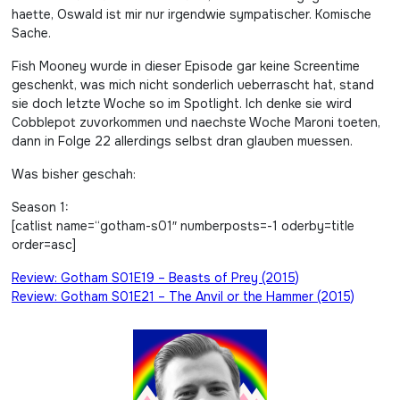
haette, Oswald ist mir nur irgendwie sympatischer. Komische
Sache.
Fish Mooney wurde in dieser Episode gar keine Screentime
geschenkt, was mich nicht sonderlich ueberrascht hat, stand
sie doch letzte Woche so im Spotlight. Ich denke sie wird
Cobblepot zuvorkommen und naechste Woche Maroni toeten,
dann in Folge 22 allerdings selbst dran glauben muessen.
Was bisher geschah:
Season 1:
[catlist name=“gotham-s01″ numberposts=-1 oderby=title
order=asc]
Beitragsnavigation
Review: Gotham S01E19 – Beasts of Prey (2015)
Review: Gotham S01E21 – The Anvil or the Hammer (2015)