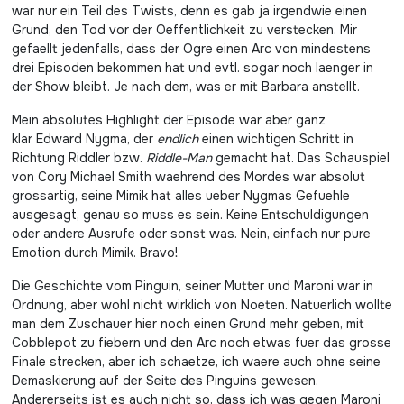
war nur ein Teil des Twists, denn es gab ja irgendwie einen
Grund, den Tod vor der Oeffentlichkeit zu verstecken. Mir
gefaellt jedenfalls, dass der Ogre einen Arc von mindestens
drei Episoden bekommen hat und evtl. sogar noch laenger in
der Show bleibt. Je nach dem, was er mit Barbara anstellt.
Mein absolutes Highlight der Episode war aber ganz
klar Edward Nygma, der
endlich
einen wichtigen Schritt in
Richtung Riddler bzw.
Riddle-Man
gemacht hat. Das Schauspiel
von Cory Michael Smith waehrend des Mordes war absolut
grossartig, seine Mimik hat alles ueber Nygmas Gefuehle
ausgesagt, genau so muss es sein. Keine Entschuldigungen
oder andere Ausrufe oder sonst was. Nein, einfach nur pure
Emotion durch Mimik. Bravo!
Die Geschichte vom Pinguin, seiner Mutter und Maroni war in
Ordnung, aber wohl nicht wirklich von Noeten. Natuerlich wollte
man dem Zuschauer hier noch einen Grund mehr geben, mit
Cobblepot zu fiebern und den Arc noch etwas fuer das grosse
Finale strecken, aber ich schaetze, ich waere auch ohne seine
Demaskierung auf der Seite des Pinguins gewesen.
Andererseits ist es auch nicht so, dass ich was gegen Maroni