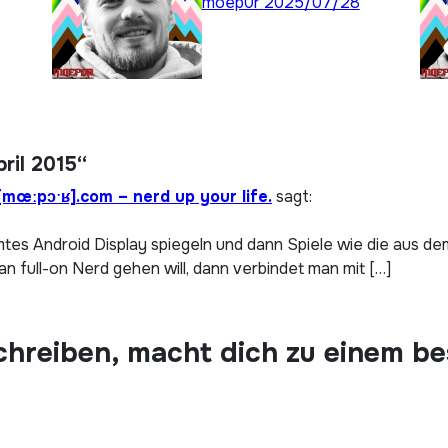
moep0r
2025/07/28
ril 2015“
mœːpɔˑʁ].com – nerd up your life.
sagt:
tes Android Display spiegeln und dann Spiele wie die aus d
full-on Nerd gehen will, dann verbindet man mit […]
chreiben, macht dich zu einem b