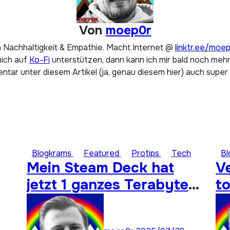
Von
moep0r
 Nachhaltigkeit & Empathie. Macht Internet @
linktr.ee/moe
mich auf
Ko-Fi
unterstützen, dann kann ich mir bald noch mehr 
tar unter diesem Artikel (ja, genau diesem hier) auch super
Blogkrams
Featured
Protips
Tech
B
Mein Steam Deck hat
V
jetzt 1 ganzes Terabyte
to
Speicher für ungespielte
Titel