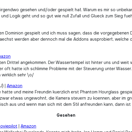
al irgendwo gesehen und/oder gespielt hat. Warum es mir so unbekann
 und Logik geht und so gut wie null Zufall und Glueck zum Sieg fuehr
en Dominion gespielt und ich muss sagen, dass die vorgegebenen De
echst werden aber dennoch mal die Addons ausprobiert, welche die 
mazon
zten Drittel angekommen. Der Wassertempel ist hinter uns und weit w
ber oft hatte ich schlimme Probleme mit der Steuerung unter Wasser. 
wirklich sehr \o/
U) |
Amazon
hatte und meine Freundin kuerzlich erst Phantom Hourglass gespie
t zwar etwas ungewohnt, die Kamera steuern zu koennen, aber im g
tisch aus und wenn man sich mit dem Stil anfreunden kann, dann ist
Gesehen
oviepilot
|
Amazon