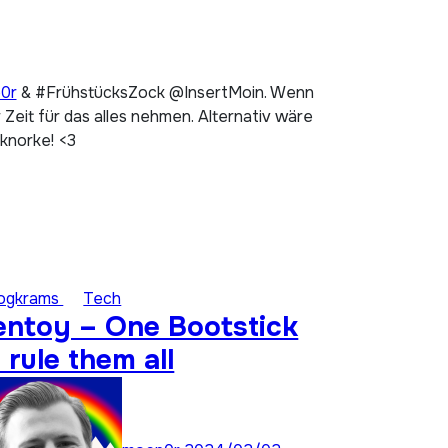
p0r
& #FrühstücksZock @InsertMoin. Wenn
Zeit für das alles nehmen. Alternativ wäre
 knorke! <3
logkrams
Tech
entoy – One Bootstick
 rule them all