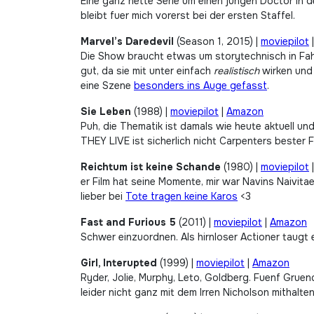
Eine ganz nette Serie um einen jungen Doctor in d
bleibt fuer mich vorerst bei der ersten Staffel.
Marvel’s Daredevil
(Season 1, 2015) |
moviepilot
Die Show braucht etwas um storytechnisch in Fahr
gut, da sie mit unter einfach
realistisch
wirken und 
eine Szene
besonders ins Auge gefasst
.
Sie Leben
(1988) |
moviepilot
|
Amazon
Puh, die Thematik ist damals wie heute aktuell u
THEY LIVE ist sicherlich nicht Carpenters bester
Reichtum ist keine Schande
(1980) |
moviepilot
er Film hat seine Momente, mir war Navins Naivita
lieber bei
Tote tragen keine Karos
<3
Fast and Furious 5
(2011) |
moviepilot
|
Amazon
Schwer einzuordnen. Als hirnloser Actioner taugt 
Girl, Interupted
(1999) |
moviepilot
|
Amazon
Ryder, Jolie, Murphy, Leto, Goldberg. Fuenf Gruen
leider nicht ganz mit dem Irren Nicholson mithalt