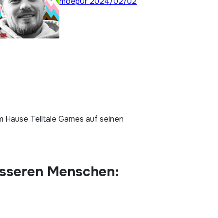
moep0r
2024/02/02
em Hause Telltale Games auf seinen
esseren Menschen: