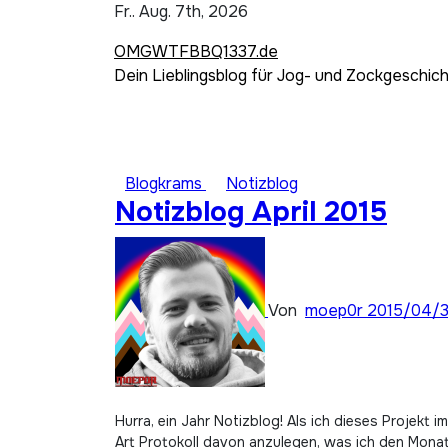
Zum
Fr.. Aug. 7th, 2026
Inhalt
OMGWTFBBQ1337.de
springen
Dein Lieblingsblog für Jog- und Zockgeschic
Blogkrams
Notizblog
Notizblog April 2015
Von
moep0r
2015/04/
Hurra, ein Jahr Notizblog! Als ich dieses Projekt i
Art Protokoll davon anzulegen, was ich den Mona