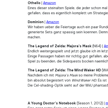
Othello
|
Amazon
Eines dieser steinalten Spiele, die jeder schon m
gefallen, dass es eigentlich komplett um Strategie
Dominion
|
Amazon
Wir haben ueber die Feiertage auch ein paar Rund
generierte Sets ganz spassig sein koennen. Demna
machen.
The Legend of Zelda: Majora’s Mask
(N64) |
A
Endlich weitergespielt und jetzt glaube ich im let
Einige Passagen haben mir richtig gut gefallen, a
Spiel zu beenden, die Sidequests bocken naemlich 
The Legend of Zelda: The Wind Waker HD
(Wii
Nachdem ich mit
Majora’s Mask
so meine Probleme 
bin absolut begeistert von
Wind Waker HD
. Es is
Die Cel-shading-Optik sieht auf der WiiU phantas
A Young Doctor’s Notebook
(Season 1, 2012) |
m