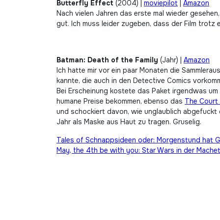
Butterfly Effect
(2004) |
moviepilot
|
Amazon
Nach vielen Jahren das erste mal wieder gesehen,
gut. Ich muss leider zugeben, dass der Film trotz 
Batman: Death of the Family
(Jahr) |
Amazon
Ich hatte mir vor ein paar Monaten die Sammleraus
kannte, die auch in den Detective Comics vorkomm
Bei Erscheinung kostete das Paket irgendwas um 
humane Preise bekommen, ebenso das
The Court
und schockiert davon, wie unglaublich abgefuckt de
Jahr als Maske aus Haut zu tragen. Gruselig.
Beitragsnavigation
Tales of Schnappsideen oder: Morgenstund hat 
May, the 4th be with you: Star Wars in der Mach