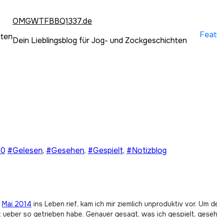
OMGWTFBBQ1337.de
Feat
hten
Dein Lieblingsblog für Jog- und Zockgeschichten
30
#Gelesen
,
#Gesehen
,
#Gespielt
,
#Notizblog
m
Mai 2014
ins Leben rief, kam ich mir ziemlich unproduktiv vor. Um 
t ueber so getrieben habe. Genauer gesagt, was ich gespielt, gese