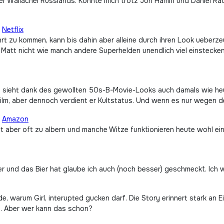
er Wallachei Russlands. Konnte mich trotz Jon Hamm und Daniel Radc
|
Netflix
t zu kommen, kann bis dahin aber alleine durch ihren Look ueberz
Matt nicht wie manch andere Superhelden unendlich viel einstecken 
nd sieht dank des gewollten 50s-B-Movie-Looks auch damals wie heu
 Film, aber dennoch verdient er Kultstatus. Und wenn es nur wegen 
|
Amazon
et aber oft zu albern und manche Witze funktionieren heute wohl ein
er und das Bier hat glaube ich auch (noch besser) geschmeckt. Ich w
de, warum Girl, interupted gucken darf. Die Story erinnert stark an
en. Aber wer kann das schon?