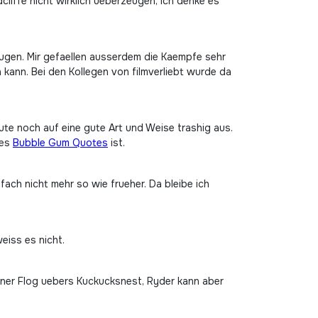
liffe nicht wirklich ueberzeugen, ich denke es
eugen. Mir gefaellen ausserdem die Kaempfe sehr
kann. Bei den Kollegen von filmverliebt wurde da
te noch auf eine gute Art und Weise trashig aus.
des
Bubble Gum Quotes
ist.
fach nicht mehr so wie frueher. Da bleibe ich
eiss es nicht.
 Einer Flog uebers Kuckucksnest, Ryder kann aber