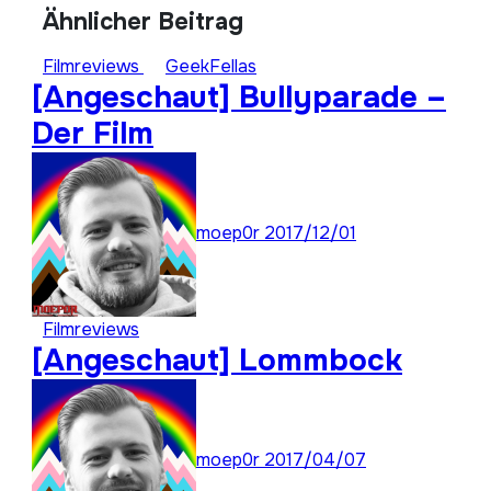
Ähnlicher Beitrag
Filmreviews
GeekFellas
[Angeschaut] Bullyparade –
Der Film
moep0r
2017/12/01
Filmreviews
[Angeschaut] Lommbock
moep0r
2017/04/07