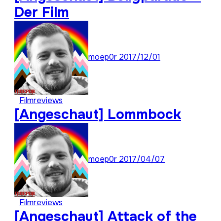
Der Film
moep0r
2017/12/01
Filmreviews
[Angeschaut] Lommbock
moep0r
2017/04/07
Filmreviews
[Angeschaut] Attack of the