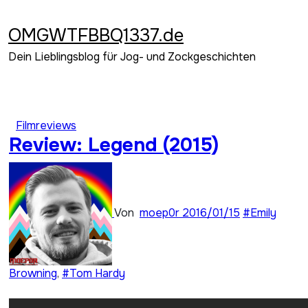
Zum
Inhalt
OMGWTFBBQ1337.de
springen
Dein Lieblingsblog für Jog- und Zockgeschichten
Filmreviews
Review: Legend (2015)
Von
moep0r
2016/01/15
#Emily
Browning
,
#Tom Hardy