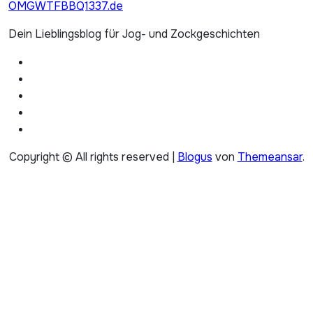
nach:
OMGWTFBBQ1337.de
Dein Lieblingsblog für Jog- und Zockgeschichten
Copyright © All rights reserved
|
Blogus
von
Themeansar
.