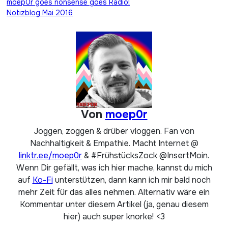
Beitragsnavigation
moep0r goes nonsense goes Radio!
Notizblog Mai 2016
Von
moep0r
Joggen, zoggen & drüber vloggen. Fan von
Nachhaltigkeit & Empathie. Macht Internet @
linktr.ee/moep0r
& #FrühstücksZock @InsertMoin.
Wenn Dir gefällt, was ich hier mache, kannst du mich
auf
Ko-Fi
unterstützen, dann kann ich mir bald noch
mehr Zeit für das alles nehmen. Alternativ wäre ein
Kommentar unter diesem Artikel (ja, genau diesem
hier) auch super knorke! <3