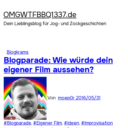
Zum
Inhalt
OMGWTFBBQ1337.de
springen
Dein Lieblingsblog für Jog- und Zockgeschichten
Blogkrams
Blogparade: Wie würde dein
eigener Film aussehen?
Von
moep0r
2016/05/31
#Blogparade
,
#Eigener Film
,
#Ideen
,
#Improvisation