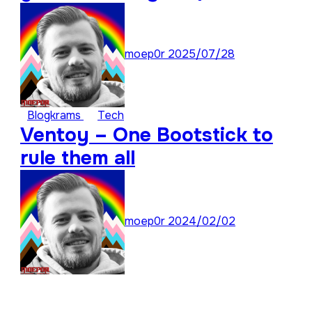
für ungespielte Titel
moep0r
2025/07/28
Blogkrams
Tech
Ventoy – One Bootstick to
rule them all
moep0r
2024/02/02