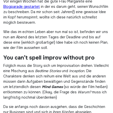
Vor einigen Wochen hat die gute Frau Margarete eine
Blogparade gestartet
in der es darum geht, seinen Wunschfilm
zu beschreiben. Da mir schon seit Jahren(!) eine gewisse Idee
im Kopf herumspinnt, wollte ich diese natürlich schnellst
möglich beisteuern.
Wie das im echten Leben aber nun mal so ist, befinden wir uns
nun am Abend des letzten Tages der Deadline und bis auf
diese eine (wirklich großartige!) Idee habe ich noch keinen Plan,
wie der Film aussehen soll.
You can’t spell improv without pro
Folglich muss die Story sich um Improvisation drehen. Vielleicht
eine Mischung aus
Bedtime Stories
und
Inception.
Die
Charaktere denken sich reihum eine Welt aus und die anderen
müssen darin Aufgaben bewältigen und Gegenstände finden
um letztendlich diesen
Mind Games
(so würde der Film heißen)
entkommen zu können. (Okay, die Frage des
Warum?
muss ich
langfristig nochmal überdenken)
Da sie anfangs noch davon ausgehen, dass die Geschichten
nur Illusionen sind und sich in ihren Köpfen abspielen,