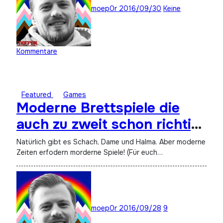
moep0r
2016/09/30
Keine
Kommentare
Featured
Games
Moderne Brettspiele die
auch zu zweit schon richtig
Bock machen
Natürlich gibt es Schach, Dame und Halma. Aber moderne
Zeiten erfodern morderne Spiele! (Für euch…
moep0r
2016/09/28
9