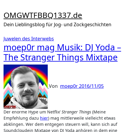
Zum
Inhalt
OMGWTFBBQ1337.de
springen
Dein Lieblingsblog für Jog- und Zockgeschichten
Juwelen des Interwebs
moep0r mag Musik: DJ Yoda –
The Stranger Things Mixtape
Von
moep0r
2016/11/05
Der enorme Hype um Netflix‘
Stranger Things
(Meine
Empfehlung dazu
hier
) mag mittlerweile vielleicht etwas
abklingen. Wer dem entgegen steuern will, kann sich auf
Soundcloudein Mixtape von DJ Yoda anhören in dem eine