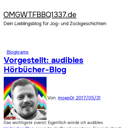
Zum
Inhalt
OMGWTFBBQ1337.de
springen
Dein Lieblingsblog für Jog- und Zockgeschichten
Blogkrams
Vorgestellt: audibles
Hörbücher-Blog
Von
moep0r
2017/05/31
Das wichtigste zuerst: Eigentlich würde ich audibles