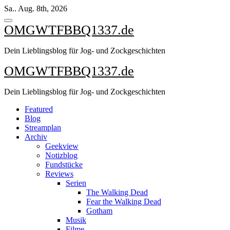
Zum
Sa.. Aug. 8th, 2026
Inhalt
springen
OMGWTFBBQ1337.de
Dein Lieblingsblog für Jog- und Zockgeschichten
OMGWTFBBQ1337.de
Dein Lieblingsblog für Jog- und Zockgeschichten
Featured
Blog
Streamplan
Archiv
Geekview
Notizblog
Fundstücke
Reviews
Serien
The Walking Dead
Fear the Walking Dead
Gotham
Musik
Filme