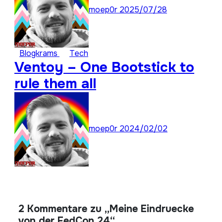
moep0r
2025/07/28
Blogkrams
Tech
Ventoy – One Bootstick to
rule them all
moep0r
2024/02/02
2 Kommentare zu „Meine Eindruecke
von der FedCon 24“