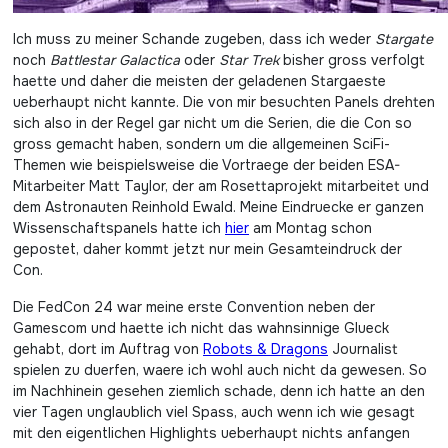
Ich muss zu meiner Schande zugeben, dass ich weder
Stargate
noch
Battlestar Galactica
oder
Star Trek
bisher gross verfolgt
haette und daher die meisten der geladenen Stargaeste
ueberhaupt nicht kannte. Die von mir besuchten Panels drehten
sich also in der Regel gar nicht um die Serien, die die Con so
gross gemacht haben, sondern um die allgemeinen SciFi-
Themen wie beispielsweise die Vortraege der beiden ESA-
Mitarbeiter Matt Taylor, der am Rosettaprojekt mitarbeitet und
dem Astronauten Reinhold Ewald. Meine Eindruecke er ganzen
Wissenschaftspanels hatte ich
hier
am Montag schon
gepostet, daher kommt jetzt nur mein Gesamteindruck der
Con.
Die FedCon 24 war meine erste Convention neben der
Gamescom und haette ich nicht das wahnsinnige Glueck
gehabt, dort im Auftrag von
Robots & Dragons
Journalist
spielen zu duerfen, waere ich wohl auch nicht da gewesen. So
im Nachhinein gesehen ziemlich schade, denn ich hatte an den
vier Tagen unglaublich viel Spass, auch wenn ich wie gesagt
mit den eigentlichen Highlights ueberhaupt nichts anfangen