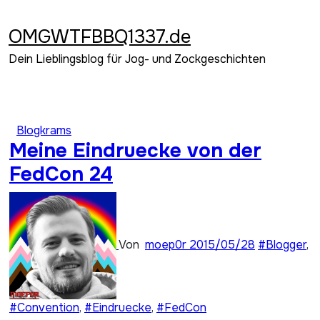
Zum
Inhalt
OMGWTFBBQ1337.de
springen
Dein Lieblingsblog für Jog- und Zockgeschichten
Blogkrams
Meine Eindruecke von der
FedCon 24
Von
moep0r
2015/05/28
#Blogger
,
#Convention
,
#Eindruecke
,
#FedCon