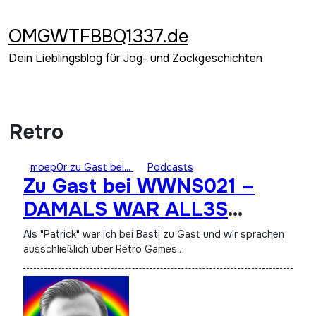
Zum
Inhalt
OMGWTFBBQ1337.de
springen
Dein Lieblingsblog für Jog- und Zockgeschichten
Retro
moep0r zu Gast bei...
Podcasts
Zu Gast bei WWNS021 –
DAMALS WAR ALL3S
T0LLER
Als "Patrick" war ich bei Basti zu Gast und wir sprachen
ausschließlich über Retro Games.…