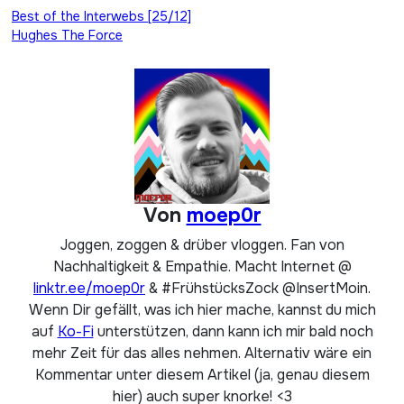
Beitragsnavigation
Best of the Interwebs [25/12]
Hughes The Force
Von
moep0r
Joggen, zoggen & drüber vloggen. Fan von
Nachhaltigkeit & Empathie. Macht Internet @
linktr.ee/moep0r
& #FrühstücksZock @InsertMoin.
Wenn Dir gefällt, was ich hier mache, kannst du mich
auf
Ko-Fi
unterstützen, dann kann ich mir bald noch
mehr Zeit für das alles nehmen. Alternativ wäre ein
Kommentar unter diesem Artikel (ja, genau diesem
hier) auch super knorke! <3