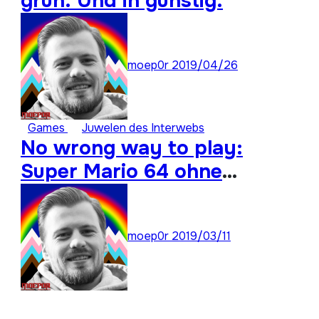
grün. Und in günstig.
moep0r
2019/04/26
Games
Juwelen des Interwebs
No wrong way to play:
Super Mario 64 ohne
Analogstick durchspielen
moep0r
2019/03/11