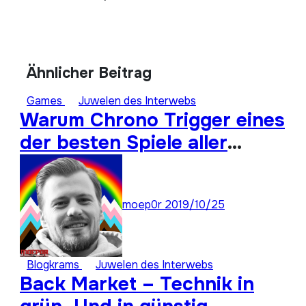
Ähnlicher Beitrag
Games
Juwelen des Interwebs
Warum Chrono Trigger eines
der besten Spiele aller
Zeiten ist: Super Stay
Forever 22
moep0r
2019/10/25
Blogkrams
Juwelen des Interwebs
Back Market – Technik in