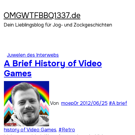
Zum
Inhalt
OMGWTFBBQ1337.de
springen
Dein Lieblingsblog für Jog- und Zockgeschichten
Juwelen des Interwebs
A Brief History of Video
Games
Von
moep0r
2012/06/25
#A brief
history of Video Games
,
#Retro