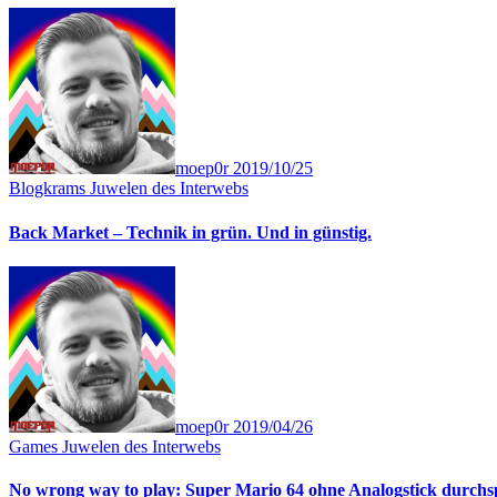
moep0r
2019/10/25
Blogkrams
Juwelen des Interwebs
Back Market – Technik in grün. Und in günstig.
moep0r
2019/04/26
Games
Juwelen des Interwebs
No wrong way to play: Super Mario 64 ohne Analogstick durchs