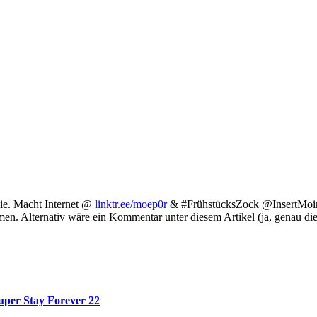
ie. Macht Internet @
linktr.ee/moep0r
& #FrühstücksZock @InsertMoin. 
hmen. Alternativ wäre ein Kommentar unter diesem Artikel (ja, genau di
Super Stay Forever 22