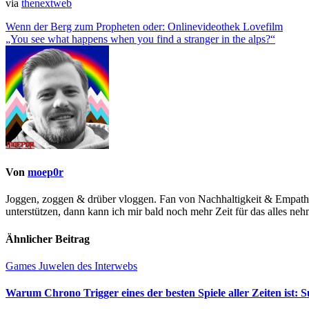
via
thenextweb
Beitragsnavigation
Wenn der Berg zum Propheten oder: Onlinevideothek Lovefilm
„You see what happens when you find a stranger in the alps?“
Von
moep0r
Joggen, zoggen & drüber vloggen. Fan von Nachhaltigkeit & Empath
unterstützen, dann kann ich mir bald noch mehr Zeit für das alles ne
Ähnlicher Beitrag
Games
Juwelen des Interwebs
Warum Chrono Trigger eines der besten Spiele aller Zeiten ist: 