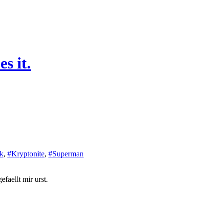
s it.
k
,
#Kryptonite
,
#Superman
faellt mir urst.