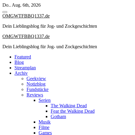
Zum
Do.. Aug. 6th, 2026
Inhalt
springen
OMGWTFBBQ1337.de
Dein Lieblingsblog für Jog- und Zockgeschichten
OMGWTFBBQ1337.de
Dein Lieblingsblog für Jog- und Zockgeschichten
Featured
Blog
Streamplan
Archiv
Geekview
Notizblog
Fundstücke
Reviews
Serien
The Walking Dead
Fear the Walking Dead
Gotham
Musik
Filme
Games