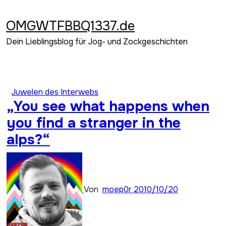
Zum
Inhalt
OMGWTFBBQ1337.de
springen
Dein Lieblingsblog für Jog- und Zockgeschichten
Juwelen des Interwebs
„You see what happens when
you find a stranger in the
alps?“
Von
moep0r
2010/10/20