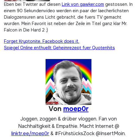
Eben bei Twitter auf diesen
Link von gawker.com
gestossen. In
einem 90 Sekundenvideo werden ein paar der laecherlichsten
Dialogzensuren ans Licht gebracht, die fuers TV gemacht
wurden. Mein Favorit ist neben der Zeile im Titel ganz klar Mr.
Falcon in Die Hard 2 ;)
Beitragsnavigation
Forget Kryptonite. Facebook does it.
Spiegel Online enthuellt Geheimrezept fuer Quotenhits
Von
moep0r
Joggen, zoggen & drüber vloggen. Fan von
Nachhaltigkeit & Empathie. Macht Internet @
linktr.ee/moep0r
& #FrühstücksZock @InsertMoin.