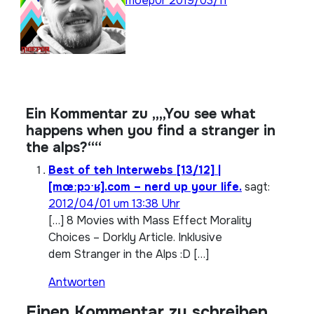
moep0r
2019/03/11
Ein Kommentar zu „„You see what
happens when you find a stranger in
the alps?““
Best of teh Interwebs [13/12] |
[mœːpɔˑʁ].com – nerd up your life.
sagt:
2012/04/01 um 13:38 Uhr
[…] 8 Movies with Mass Effect Morality
Choices – Dorkly Article. Inklusive
dem Stranger in the Alps :D […]
Antworten
Einen Kommentar zu schreiben,