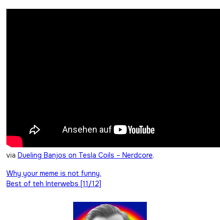
via
Dueling Banjos on Tesla Coils – Nerdcore
.
Beitragsnavigation
Why your meme is not funny.
Best of teh Interwebs [11/12]