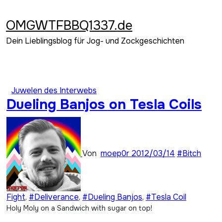
Zum
Inhalt
OMGWTFBBQ1337.de
springen
Dein Lieblingsblog für Jog- und Zockgeschichten
Juwelen des Interwebs
Dueling Banjos on Tesla Coils
Von
moep0r
2012/03/14
#Bitch
Fight
,
#Deliverance
,
#Dueling Banjos
,
#Tesla Coil
Holy Moly on a Sandwich with sugar on top!