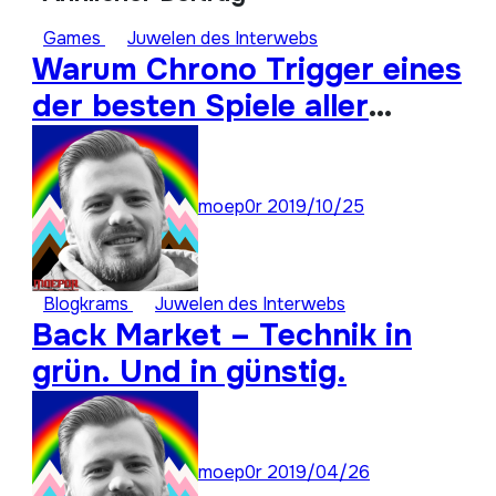
Games
Juwelen des Interwebs
Warum Chrono Trigger eines
der besten Spiele aller
Zeiten ist: Super Stay
Forever 22
moep0r
2019/10/25
Blogkrams
Juwelen des Interwebs
Back Market – Technik in
grün. Und in günstig.
moep0r
2019/04/26