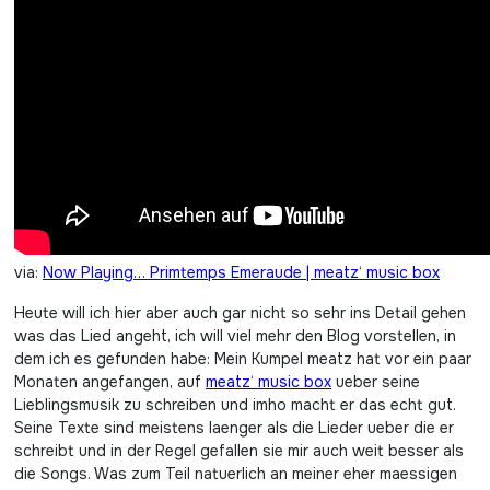
via:
Now Playing… Primtemps Emeraude | meatz‘ music box
Heute will ich hier aber auch gar nicht so sehr ins Detail gehen
was das Lied angeht, ich will viel mehr den Blog vorstellen, in
dem ich es gefunden habe: Mein Kumpel meatz hat vor ein paar
Monaten angefangen, auf
meatz‘ music box
ueber seine
Lieblingsmusik zu schreiben und imho macht er das echt gut.
Seine Texte sind meistens laenger als die Lieder ueber die er
schreibt und in der Regel gefallen sie mir auch weit besser als
die Songs. Was zum Teil natuerlich an meiner eher maessigen