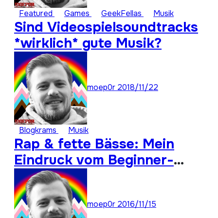
Featured
Games
GeekFellas
Musik
Sind Videospielsoundtracks
*wirklich* gute Musik?
moep0r
2018/11/22
Blogkrams
Musik
Rap & fette Bässe: Mein
Eindruck vom Beginner-
Konzert
moep0r
2016/11/15