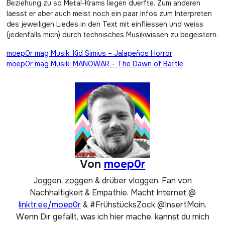
Beziehung zu so Metal-Krams liegen duerfte. Zum anderen
laesst er aber auch meist noch ein paar Infos zum Interpreten
des jeweiligen Liedes in den Text mit einfliessen und weiss
(jedenfalls mich) durch technisches Musikwissen zu begeistern.
Beitragsnavigation
moep0r mag Musik: Kid Simius – Jalapeños Horror
moep0r mag Musik: MANOWAR – The Dawn of Battle
Von
moep0r
Joggen, zoggen & drüber vloggen. Fan von
Nachhaltigkeit & Empathie. Macht Internet @
linktr.ee/moep0r
& #FrühstücksZock @InsertMoin.
Wenn Dir gefällt, was ich hier mache, kannst du mich