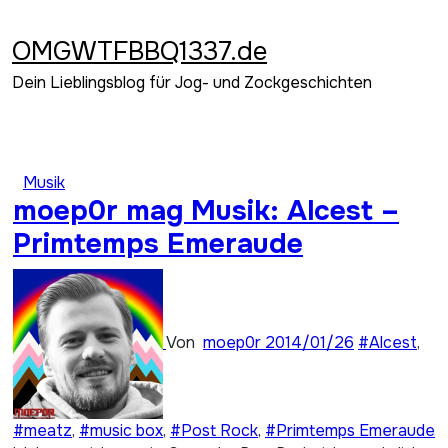
Zum
Inhalt
OMGWTFBBQ1337.de
springen
Dein Lieblingsblog für Jog- und Zockgeschichten
Musik
moep0r mag Musik: Alcest –
Primtemps Emeraude
Von
moep0r
2014/01/26
#Alcest
,
#meatz
,
#music box
,
#Post Rock
,
#Primtemps Emeraude