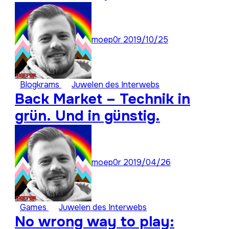
Zeiten ist: Super Stay
Forever 22
moep0r
2019/10/25
Blogkrams
Juwelen des Interwebs
Back Market – Technik in
grün. Und in günstig.
moep0r
2019/04/26
Games
Juwelen des Interwebs
No wrong way to play: