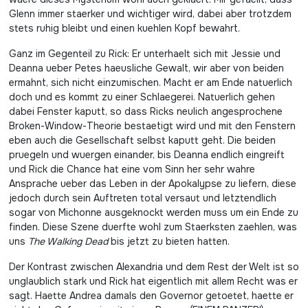
Glenn immer staerker und wichtiger wird, dabei aber trotzdem
stets ruhig bleibt und einen kuehlen Kopf bewahrt.
Ganz im Gegenteil zu Rick: Er unterhaelt sich mit Jessie und
Deanna ueber Petes haeusliche Gewalt, wir aber von beiden
ermahnt, sich nicht einzumischen. Macht er am Ende natuerlich
doch und es kommt zu einer Schlaegerei. Natuerlich gehen
dabei Fenster kaputt, so dass Ricks neulich angesprochene
Broken-Window-Theorie bestaetigt wird und mit den Fenstern
eben auch die Gesellschaft selbst kaputt geht. Die beiden
pruegeln und wuergen einander, bis Deanna endlich eingreift
und Rick die Chance hat eine vom Sinn her sehr wahre
Ansprache ueber das Leben in der Apokalypse zu liefern, diese
jedoch durch sein Auftreten total versaut und letztendlich
sogar von Michonne ausgeknockt werden muss um ein Ende zu
finden. Diese Szene duerfte wohl zum Staerksten zaehlen, was
uns
The Walking Dead
bis jetzt zu bieten hatten.
Der Kontrast zwischen Alexandria und dem Rest der Welt ist so
unglaublich stark und Rick hat eigentlich mit allem Recht was er
sagt. Haette Andrea damals den Governor getoetet, haette er