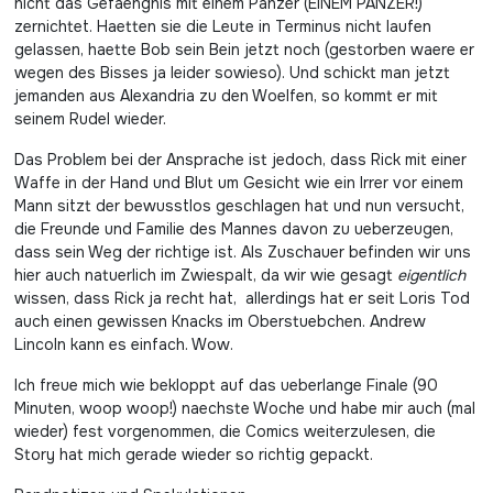
nicht das Gefaengnis mit einem Panzer (EINEM PANZER!)
zernichtet. Haetten sie die Leute in Terminus nicht laufen
gelassen, haette Bob sein Bein jetzt noch (gestorben waere er
wegen des Bisses ja leider sowieso). Und schickt man jetzt
jemanden aus Alexandria zu den Woelfen, so kommt er mit
seinem Rudel wieder.
Das Problem bei der Ansprache ist jedoch, dass Rick mit einer
Waffe in der Hand und Blut um Gesicht wie ein Irrer vor einem
Mann sitzt der bewusstlos geschlagen hat und nun versucht,
die Freunde und Familie des Mannes davon zu ueberzeugen,
dass sein Weg der richtige ist. Als Zuschauer befinden wir uns
hier auch natuerlich im Zwiespalt, da wir wie gesagt
eigentlich
wissen, dass Rick ja recht hat, allerdings hat er seit Loris Tod
auch einen gewissen Knacks im Oberstuebchen. Andrew
Lincoln kann es einfach. Wow.
Ich freue mich wie bekloppt auf das ueberlange Finale (90
Minuten, woop woop!) naechste Woche und habe mir auch (mal
wieder) fest vorgenommen, die Comics weiterzulesen, die
Story hat mich gerade wieder so richtig gepackt.