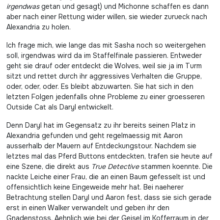
irgendwas
getan und gesagt) und Michonne schaffen es dann
aber nach einer Rettung wider willen, sie wieder zurueck nach
Alexandria zu holen.
Ich frage mich, wie lange das mit Sasha noch so weitergehen
soll, irgendwas wird da im Staffelfinale passieren. Entweder
geht sie drauf oder entdeckt die Wolves, weil sie ja im Turm
sitzt und rettet durch ihr aggressives Verhalten die Gruppe,
oder, oder, oder. Es bleibt abzuwarten. Sie hat sich in den
letzten Folgen jedenfalls ohne Probleme zu einer groesseren
Outside Cat als Daryl entwickelt.
Denn Daryl hat im Gegensatz zu ihr bereits seinen Platz in
Alexandria gefunden und geht regelmaessig mit Aaron
ausserhalb der Mauern auf Entdeckungstour. Nachdem sie
letztes mal das Pferd Buttons entdeckten, trafen sie heute auf
eine Szene, die direkt aus
True Detective
stammen koennte. Die
nackte Leiche einer Frau, die an einen Baum gefesselt ist und
offensichtlich keine Eingeweide mehr hat. Bei naeherer
Betrachtung stellen Daryl und Aaron fest, dass sie sich gerade
erst in einen Walker verwandelt und geben ihr den
Gnadenstoss. Aehnlich wie bei der Geisel im Kofferraum in der