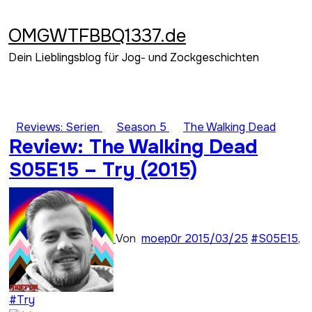
Zum
Inhalt
OMGWTFBBQ1337.de
springen
Dein Lieblingsblog für Jog- und Zockgeschichten
Reviews: Serien
Season 5
The Walking Dead
Review: The Walking Dead
S05E15 – Try (2015)
Von
moep0r
2015/03/25
#S05E15
,
#Try