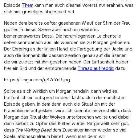
Episode
Them
kann man auch diesmal vorerst nur erahnen, was
sich hier gruseliges abgespielt hat.
Neben dem bereits oefter gesehenen W auf der Stirn der Frau
gibt es in dieser Szene aber noch ein weiteres
bemerkenswertes Detail: Die herumliegenden Leichenteile
sehen sehr danach aus, als wuerden sie zu Morgan gehoeren.
Der Ehrering an der linken Hand, die Farbgebung der Jacke und
auch die Sonnenbrille passen ziemlich genau auf die Szenen,
die wir zuletzt mit ihm gesehen haben. Der Einfachheit halber
hier ein Bild und der entsprechende
Thread auf reddit
dazu:
https://i.imgur.com/yS7cYnR.jpg
Sollte es sich wirklich um Morgan handeln, dann wird es
hoffentlich ein entsprechendes Flashback in der naechsten
Episode geben, in dem dann auch die Situation mit der
Frauenleiche aufgeklaert wird. Ich koennte mir vorstellen, dass
Morgan das Ritual der Wolves unterbrechen wollte und dabei
dann selbst zu Opfer des Kultes wurde. Mir gefaellt sehr gut,
dass
The Walking Dead
dem Zuschauer immer wieder so viel
Spekulationsspielraum bietet, wenn man denn will.