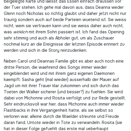
beigelegte Karte und laesst das Essen einfach draussen vor
der Tuer stehen. Ich gehe mal davon aus, dass Deanna weder
Glenn noch Nicholas so richtig glaubt und daher jetzt nicht nur
traurig sondern auch auf beide Parteien wuetend ist. Sie weiss
nicht, wem sie vertrauen kann und sie weiss daher auch nicht,
was
wirklich
mit ihrem Sohn passiert ist. Ich fand das Opening
sehr stimmig und auch als Abholer gut, um als Zuschauer
nochmal kurz an die Ereignisse der letzten Episode erinnert zu
werden und sich in die Story reinzudenken.
Neben Carol und Deannas Familie gibt es aber auch noch eine
dritte Person, die waehrend des Songs immer wieder
eingeblendet wird und mit ihrem ganz eigenen Daemonen
kaempft: Sasha geht (mal wieder) ausserhalb der Mauer auf
Jagd um mit ihrer Trauer klar zukommen und sich durch das
Toeten der Walker sicherer (und besser?) zu fuehlen. Sie wird
dabei von Michonne und Rosita verfolgt und zur Rede gestellt.
Sehr eindrucksvoll war hier, dass Michonne auch immer wieder
Flashbacks in ihre Vergangenheit hatte, als sie selbst so
verloren war, alleine durch die Waelder streunte und Freude
daran fand, Untote wieder in Tote zu verwandeln. Rosita (sie
hat in dieser Folge gefuehlt das erste mal ueberhaupt