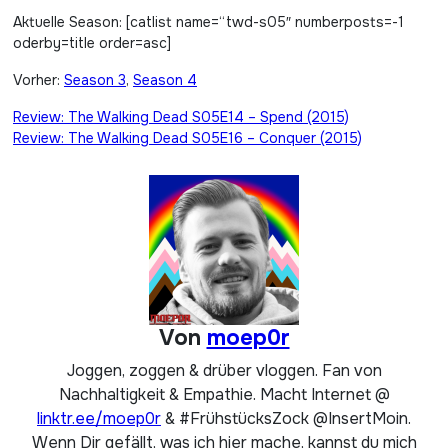
Aktuelle Season: [catlist name=“twd-s05″ numberposts=-1
oderby=title order=asc]
Vorher:
Season 3
,
Season 4
Beitragsnavigation
Review: The Walking Dead S05E14 – Spend (2015)
Review: The Walking Dead S05E16 – Conquer (2015)
Von
moep0r
Joggen, zoggen & drüber vloggen. Fan von
Nachhaltigkeit & Empathie. Macht Internet @
linktr.ee/moep0r
& #FrühstücksZock @InsertMoin.
Wenn Dir gefällt, was ich hier mache, kannst du mich