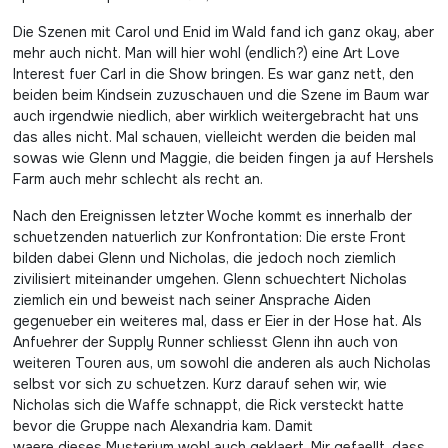
Die Szenen mit Carol und Enid im Wald fand ich ganz okay, aber
mehr auch nicht. Man will hier wohl (endlich?) eine Art Love
Interest fuer Carl in die Show bringen. Es war ganz nett, den
beiden beim Kindsein zuzuschauen und die Szene im Baum war
auch irgendwie niedlich, aber wirklich weitergebracht hat uns
das alles nicht. Mal schauen, vielleicht werden die beiden mal
sowas wie Glenn und Maggie, die beiden fingen ja auf Hershels
Farm auch mehr schlecht als recht an.
Nach den Ereignissen letzter Woche kommt es innerhalb der
schuetzenden natuerlich zur Konfrontation: Die erste Front
bilden dabei Glenn und Nicholas, die jedoch noch ziemlich
zivilisiert miteinander umgehen. Glenn schuechtert Nicholas
ziemlich ein und beweist nach seiner Ansprache Aiden
gegenueber ein weiteres mal, dass er Eier in der Hose hat. Als
Anfuehrer der Supply Runner schliesst Glenn ihn auch von
weiteren Touren aus, um sowohl die anderen als auch Nicholas
selbst vor sich zu schuetzen. Kurz darauf sehen wir, wie
Nicholas sich die Waffe schnappt, die Rick versteckt hatte
bevor die Gruppe nach Alexandria kam. Damit
waere dieses Mysterium wohl auch geklaert. Mir gefaellt, dass