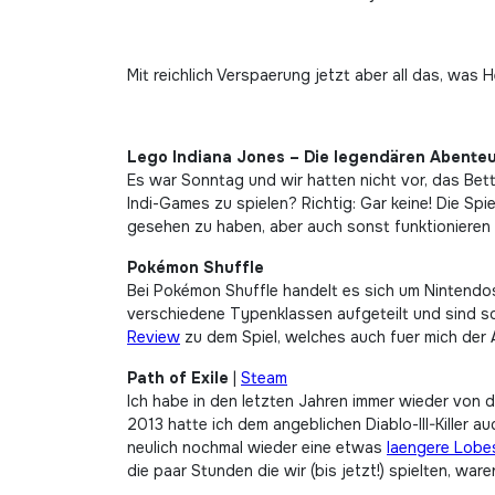
Mit reichlich Verspaerung jetzt aber all das, was
Lego Indiana Jones – Die legendären Abente
Es war Sonntag und wir hatten nicht vor, das Bett
Indi-Games zu spielen? Richtig: Gar keine! Die Sp
gesehen zu haben, aber auch sonst funktionieren 
Pokémon Shuffle
Bei Pokémon Shuffle handelt es sich um Nintendos
verschiedene Typenklassen aufgeteilt und sind s
Review
zu dem Spiel, welches auch fuer mich der 
Path of Exile
|
Steam
Ich habe in den letzten Jahren immer wieder von 
2013 hatte ich dem angeblichen Diablo-III-Killer
neulich nochmal wieder eine etwas
laengere Lob
die paar Stunden die wir (bis jetzt!) spielten, ware