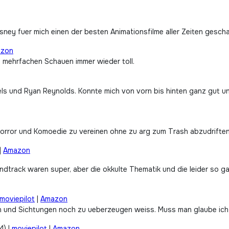
isney fuer mich einen der besten Animationsfilme aller Zeiten gescha
zon
m mehrfachen Schauen immer wieder toll.
iels und Ryan Reynolds. Konnte mich von vorn bis hinten ganz gut u
 Horror und Komoedie zu vereinen ohne zu arg zum Trash abzudriften.
|
Amazon
undtrack waren super, aber die okkulte Thematik und die leider so ga
moviepilot
|
Amazon
ren und Sichtungen noch zu ueberzeugen weiss. Muss man glaube ich 
4) |
moviepilot
|
Amazon