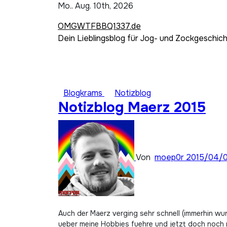
Zum
Mo.. Aug. 10th, 2026
Inhalt
OMGWTFBBQ1337.de
springen
Dein Lieblingsblog für Jog- und Zockgeschic
Blogkrams
Notizblog
Notizblog Maerz 2015
Von
moep0r
2015/04/
Auch der Maerz verging sehr schnell (immerhin wu
ueber meine Hobbies fuehre und jetzt doch noch