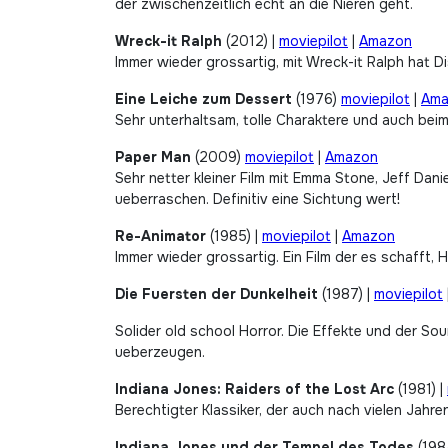
der zwischenzeitlich echt an die Nieren geht.
Wreck-it Ralph
(2012) |
moviepilot
|
Amazon
Immer wieder grossartig, mit Wreck-it Ralph hat D
Eine Leiche zum Dessert
(1976)
moviepilot
|
Ama
Sehr unterhaltsam, tolle Charaktere und auch bei
Paper Man
(2009)
moviepilot
|
Amazon
Sehr netter kleiner Film mit Emma Stone, Jeff Dan
ueberraschen. Definitiv eine Sichtung wert!
Re-Animator
(1985) |
moviepilot
|
Amazon
Immer wieder grossartig. Ein Film der es schafft,
Die Fuersten der Dunkelheit
(1987) |
moviepilot
Solider old school Horror. Die Effekte und der So
ueberzeugen.
Indiana Jones: Raiders of the Lost Arc
(1981) |
Berechtigter Klassiker, der auch nach vielen Jah
Indiana Jones und der Tempel des Todes
(198