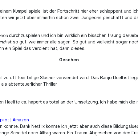
einem Kumpel spiele, ist der Fortschritt hier eher schleppent und i
ten wir jetzt aber immerhin schon zwei Dungeons geschafft und d
ound
durchzuspielen und ich bin wirklich ein bisschen traurig darueber
und
ist so gut, wie immer alle sagen. So gut und vielleicht sogar noc
n ein Spiel das verdient hat, dann dieses.
Gesehen
el zu oft fuer billige Slasher verwendet wird. Das Banjo Duell ist l
ls abtenteuerlicher Thriller.
ten Haelfte ca. hapert es total an der Umsetzung. Ich habe mich die
pilot
|
Amazon
ren konnte. Dank Netflix konnte ich jetzt aber auch diese Bildungslu
erige Scheitel noch Alltag waren. Ein Traum. Abgesehen von den Fris