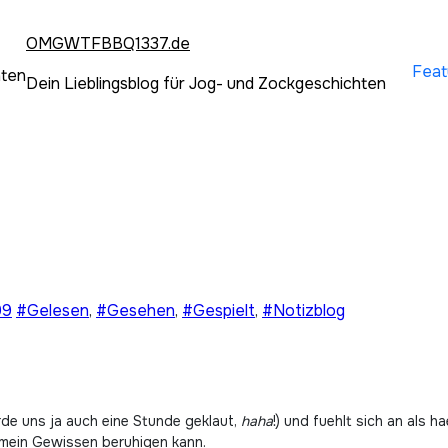
OMGWTFBBQ1337.de
Feat
hten
Dein Lieblingsblog für Jog- und Zockgeschichten
09
#Gelesen
,
#Gesehen
,
#Gespielt
,
#Notizblog
rde uns ja auch eine Stunde geklaut,
haha
!) und fuehlt sich an als h
 mein Gewissen beruhigen kann.