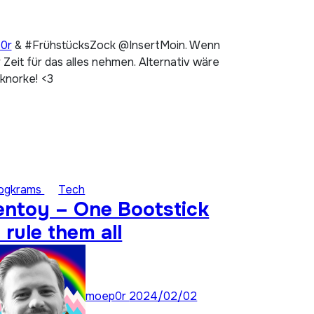
p0r
& #FrühstücksZock @InsertMoin. Wenn
Zeit für das alles nehmen. Alternativ wäre
 knorke! <3
logkrams
Tech
entoy – One Bootstick
 rule them all
moep0r
2024/02/02