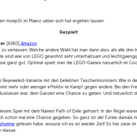
 Herr moep0r im Maerz ueber sich hat ergehen lassen:
Gespielt
uer
(X360)
Amazon
 zu verlassen. Welche andere Wahl hat man dann also, als alle drei
iele sind wie von LEGO gewohnt sehr unterhaltsam und leichtgaengig.
sie ganz gut. Optimal spielt man die LEGO-Games natuerlich im Co
 Bejeweled-Variante mit den beliebten Taschenmonstern. Wie in der 
omit mehr oder weniger effektiv im Kampf gegen andere. Bei den Fr
Ausloeser war, dem Ganzen eine Chance zu geben. Und natuerlich d
diesem Spiel mit dem Namen Path of Exile gehoert. In der Regel war
 auch schon mal eine Chance gegeben. So ganz ist der Funke damals 
eshymne
gelesen habe, wusste ich es ist wieder Zeit! Es hat zwar im
n klasse.