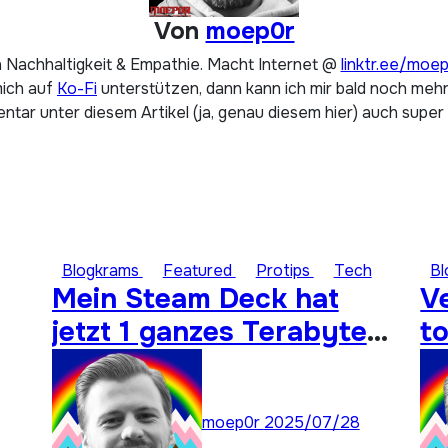
Von
moep0r
 Nachhaltigkeit & Empathie. Macht Internet @
linktr.ee/moe
mich auf
Ko-Fi
unterstützen, dann kann ich mir bald noch mehr 
tar unter diesem Artikel (ja, genau diesem hier) auch super
Blogkrams
Featured
Protips
Tech
B
Mein Steam Deck hat
V
jetzt 1 ganzes Terabyte
to
Speicher für ungespielte
Titel
moep0r
2025/07/28