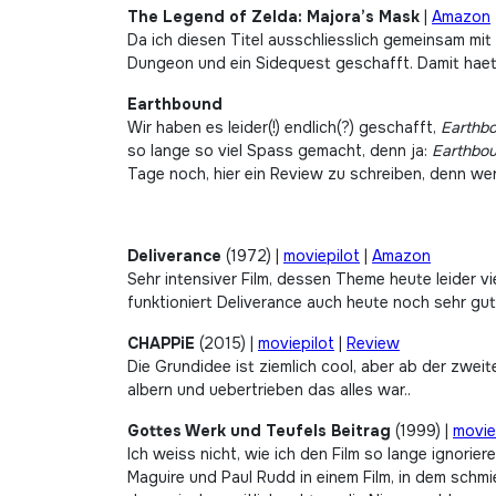
The Legend of Zelda: Majora’s Mask
|
Amazon
Da ich diesen Titel ausschliesslich gemeinsam mit 
Dungeon und ein Sidequest geschafft. Damit haet
Earthbound
Wir haben es leider(!) endlich(?) geschafft,
Earthb
so lange so viel Spass gemacht, denn ja:
Earthbo
Tage noch, hier ein Review zu schreiben, denn wen
Deliverance
(1972) |
moviepilot
|
Amazon
Sehr intensiver Film, dessen Theme heute leider vi
funktioniert Deliverance auch heute noch sehr gut a
CHAPPiE
(2015) |
moviepilot
|
Review
Die Grundidee ist ziemlich cool, aber ab der zwei
albern und uebertrieben das alles war..
Gottes Werk und Teufels Beitrag
(1999) |
movie
Ich weiss nicht, wie ich den Film so lange ignorie
Maguire und Paul Rudd in einem Film, in dem schmi