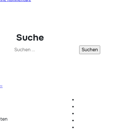
Suche
Suchen
nach:
e-
hten