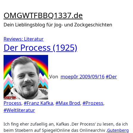
Zum
Inhalt
OMGWTFBBQ1337.de
springen
Dein Lieblingsblog für Jog- und Zockgeschichten
Reviews: Literatur
Der Process (1925)
Von
moep0r
2009/09/16
#Der
Process
,
#Franz Kafka
,
#Max Brod
,
#Prozess
,
#Weltliteratur
Ich fing eher zufaellig an, Kafkas ‚Der Process‘ zu lesen, da ich
beim Stoebern auf SpiegelOnline das Onlinearchiv ‚
Gutenberg