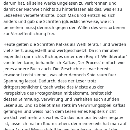
darum bat, all seine Werke ungelesen zu verbrennen und
damit der Nachwelt nichts zu hinterlassen als das, was er zu
Lebzeiten veroeffentlichte. Doch Max Brod entschied sich
anders und gab die Schriften (gluecklicherweise, wie ich
bemerken muss) dennoch gegen den Willen des verstorbenen
zur Veroeffentlichung frei.
Heute gelten die Schriften Kafkas als Weltliteratur und werden
viel zitiert, ausgestellt und wertgeschaetzt. Da ich mir aber
eigentlich gar nichts Richtiges unter dem Begriff ‚Weltliteratur‘
vorstellen kann, behandle ich Kafkas ‚Der Process‘ einfach wie
jedes andere Buch auch. Die Geschichte ist wie bereits
erwaehnt recht simpel, was aber dennoch Spielraum fuer
Spannung laesst. Dadurch, dass der Leser trotz
drittpersoenlicher Erzaehlweise das Meiste aus der
Perspektive des Protagonisten mitbekommt, breitet sich
dessen Stimmung, Verwirrung und Verhalten auch auf den
Leser aus. Und so bleibt man stets im Verwirrungsspiel Kafkas
gefangen und weiss nach dem Lesen eines Kapitels nicht
wirklich viel mehr als vorher. Ob das nun positiv oder negativ
ist, lasse ich mal im Raum stehen, denn einerseits hat man auf
diese Art und Weise stets Elan weiterzulesen, aber auf der