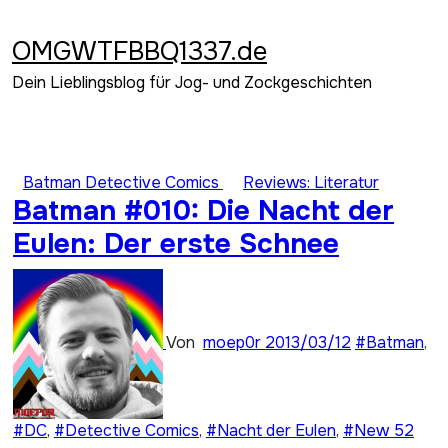
Zum
Inhalt
OMGWTFBBQ1337.de
springen
Dein Lieblingsblog für Jog- und Zockgeschichten
Batman Detective Comics
Reviews: Literatur
Batman #010: Die Nacht der
Eulen: Der erste Schnee
Von
moep0r
2013/03/12
#Batman
,
#DC
,
#Detective Comics
,
#Nacht der Eulen
,
#New 52