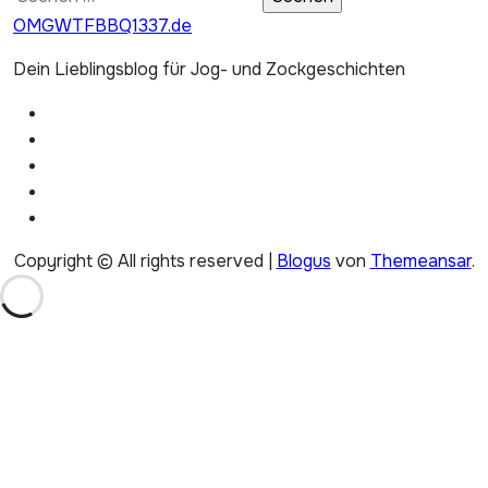
nach:
OMGWTFBBQ1337.de
Dein Lieblingsblog für Jog- und Zockgeschichten
Copyright © All rights reserved
|
Blogus
von
Themeansar
.