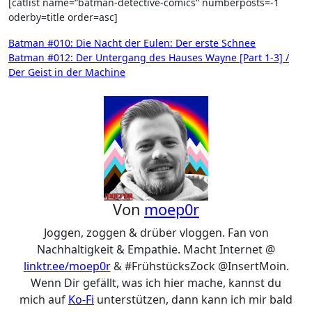
[catlist name=“batman-detective-comics“ numberposts=-1
oderby=title order=asc]
Beitragsnavigation
Batman #010: Die Nacht der Eulen: Der erste Schnee
Batman #012: Der Untergang des Hauses Wayne [Part 1-3] /
Der Geist in der Machine
Von
moep0r
Joggen, zoggen & drüber vloggen. Fan von
Nachhaltigkeit & Empathie. Macht Internet @
linktr.ee/moep0r
& #FrühstücksZock @InsertMoin.
Wenn Dir gefällt, was ich hier mache, kannst du
mich auf
Ko-Fi
unterstützen, dann kann ich mir bald