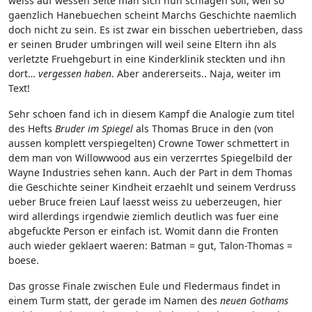
weiss auf wessen Seite man sich nun schlagen soll, weil so
gaenzlich Hanebuechen scheint Marchs Geschichte naemlich
doch nicht zu sein. Es ist zwar ein bisschen uebertrieben, dass
er seinen Bruder umbringen will weil seine Eltern ihn als
verletzte Fruehgeburt in eine Kinderklinik steckten und ihn
dort…
vergessen haben
. Aber andererseits.. Naja, weiter im
Text!
Sehr schoen fand ich in diesem Kampf die Analogie zum titel
des Hefts
Bruder im Spiegel
als Thomas Bruce in den (von
aussen komplett verspiegelten) Crowne Tower schmettert in
dem man von Willowwood aus ein verzerrtes Spiegelbild der
Wayne Industries sehen kann. Auch der Part in dem Thomas
die Geschichte seiner Kindheit erzaehlt und seinem Verdruss
ueber Bruce freien Lauf laesst weiss zu ueberzeugen, hier
wird allerdings irgendwie ziemlich deutlich was fuer eine
abgefuckte Person er einfach ist. Womit dann die Fronten
auch wieder geklaert waeren: Batman = gut, Talon-Thomas =
boese.
Das grosse Finale zwischen Eule und Fledermaus findet in
einem Turm statt, der gerade im Namen des
neuen Gothams