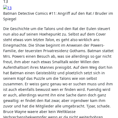
13
Batman Detective Comics #11: Angriff auf den Rat / Bruder im
Spiegel
Die Geschichte um die Talons und den Rat der Eulen steuert
nun also auf seinen Hoehepunkt zu. Selbst auf dem Cover
steht etwas vom
letzten Talon
, es geht also wirklich ans
Einegmachte. Die Show beginnt im Anwesen der Powers-
Familie, der teuersten Privatresidenz Gothams. Batman stattet
Mrs. Powers einen Besuch ab, was sie allerdings so gar nicht
freut, ihm aber nach etwas Smalltalk wider Willen den
Aufenthaltsort ihres Mannes preisgibt. Auf dem Weg dort hin
hat Batman einen Geistesblitz und ploetzlich setzt sich in
seinem Kopf das Puzzle um die Talons wie von selbst
zusammen. Er weiss ganz genau wo er suchen muss und ihm
ist auch ebenfalls bewusst wen er finden wird. Fuendig wird
er auch, allerdings wurmt ihn eine Sache dann doch ganz
gewaltig: er findet den Rat zwar, aber irgendwer kam ihm
zuvor und hat die Mitglieder alle umgebracht. Tjoar, schade.
Bruce Wayne waere aber kein Weltklasse
Verbrechensbekaempfer wenn er da nicht weiterbohren