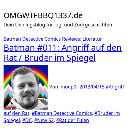
Zum
Inhalt
OMGWTFBBQ1337.de
springen
Dein Lieblingsblog für Jog- und Zockgeschichten
Batman Detective Comics
Reviews: Literatur
Batman #011: Angriff auf den
Rat / Bruder im Spiegel
Von
moep0r
2013/04/15
#Angriff
auf den Rat
,
#Batman Detective Comics
,
#Bruder im
Spiegel
,
#DC
,
#New 52
,
#Rat der Eulen