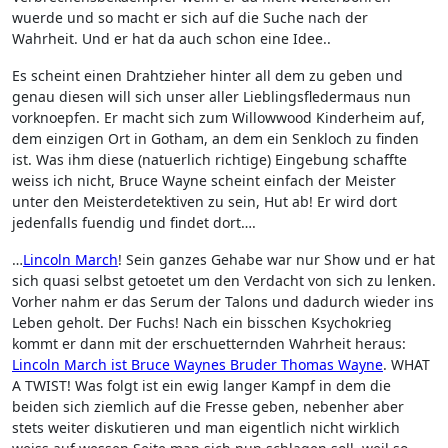
wuerde und so macht er sich auf die Suche nach der
Wahrheit. Und er hat da auch schon eine Idee..
Es scheint einen Drahtzieher hinter all dem zu geben und
genau diesen will sich unser aller Lieblingsfledermaus nun
vorknoepfen. Er macht sich zum Willowwood Kinderheim auf,
dem einzigen Ort in Gotham, an dem ein Senkloch zu finden
ist. Was ihm diese (natuerlich richtige) Eingebung schaffte
weiss ich nicht, Bruce Wayne scheint einfach der Meister
unter den Meisterdetektiven zu sein, Hut ab! Er wird dort
jedenfalls fuendig und findet dort….
…
Lincoln March
! Sein ganzes Gehabe war nur Show und er hat
sich quasi selbst getoetet um den Verdacht von sich zu lenken.
Vorher nahm er das Serum der Talons und dadurch wieder ins
Leben geholt. Der Fuchs! Nach ein bisschen Ksychokrieg
kommt er dann mit der erschuetternden Wahrheit heraus:
Lincoln March ist Bruce Waynes Bruder Thomas Wayne
. WHAT
A TWIST! Was folgt ist ein ewig langer Kampf in dem die
beiden sich ziemlich auf die Fresse geben, nebenher aber
stets weiter diskutieren und man eigentlich nicht wirklich