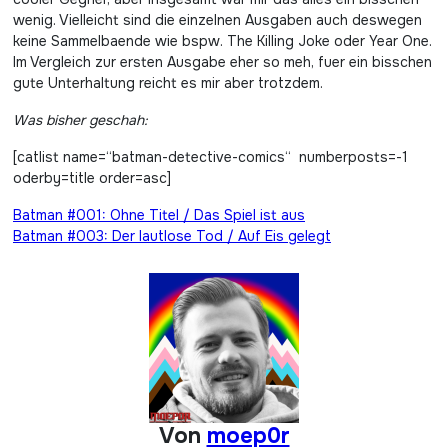
wenig. Vielleicht sind die einzelnen Ausgaben auch deswegen
keine Sammelbaende wie bspw. The Killing Joke oder Year One.
Im Vergleich zur ersten Ausgabe eher so meh, fuer ein bisschen
gute Unterhaltung reicht es mir aber trotzdem.
Was bisher geschah:
[catlist name=“batman-detective-comics“ numberposts=-1
oderby=title order=asc]
Beitragsnavigation
Batman #001: Ohne Titel / Das Spiel ist aus
Batman #003: Der lautlose Tod / Auf Eis gelegt
Von
moep0r