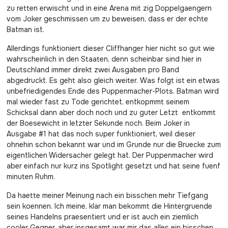
zu retten erwischt und in eine Arena mit zig Doppelgaengern
vom Joker geschmissen um zu beweisen, dass er der echte
Batman ist.
Allerdings funktioniert dieser Cliffhanger hier nicht so gut wie
wahrscheinlich in den Staaten, denn scheinbar sind hier in
Deutschland immer direkt zwei Ausgaben pro Band
abgedruckt. Es geht also gleich weiter. Was folgt ist ein etwas
unbefriedigendes Ende des Puppenmacher-Plots. Batman wird
mal wieder fast zu Tode gerichtet, entkopmmt seinem
Schicksal dann aber doch noch und zu guter Letzt entkommt
der Boesewicht in letzter Sekunde noch. Beim Joker in
Ausgabe #1 hat das noch super funktioniert, weil dieser
ohnehin schon bekannt war und im Grunde nur die Bruecke zum
eigentlichen Widersacher gelegt hat. Der Puppenmacher wird
aber einfach nur kurz ins Spotlight gesetzt und hat seine fuenf
minuten Ruhm.
Da haette meiner Meinung nach ein bisschen mehr Tiefgang
sein koennen. Ich meine, klar man bekommt die Hintergruende
seines Handelns praesentiert und er ist auch ein ziemlich
cooler Gegner, aber insgesamt war mir das alles ein bisschen