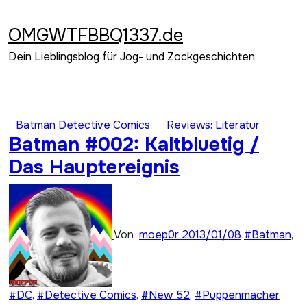
Zum
Inhalt
OMGWTFBBQ1337.de
springen
Dein Lieblingsblog für Jog- und Zockgeschichten
Batman Detective Comics
Reviews: Literatur
Batman #002: Kaltbluetig /
Das Hauptereignis
Von
moep0r
2013/01/08
#Batman
,
#DC
,
#Detective Comics
,
#New 52
,
#Puppenmacher