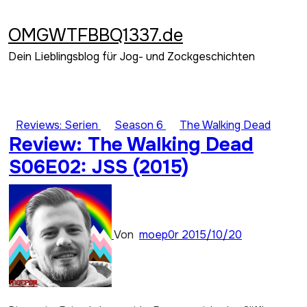
Zum
Inhalt
OMGWTFBBQ1337.de
springen
Dein Lieblingsblog für Jog- und Zockgeschichten
Reviews: Serien
Season 6
The Walking Dead
Review: The Walking Dead
S06E02: JSS (2015)
Von
moep0r
2015/10/20