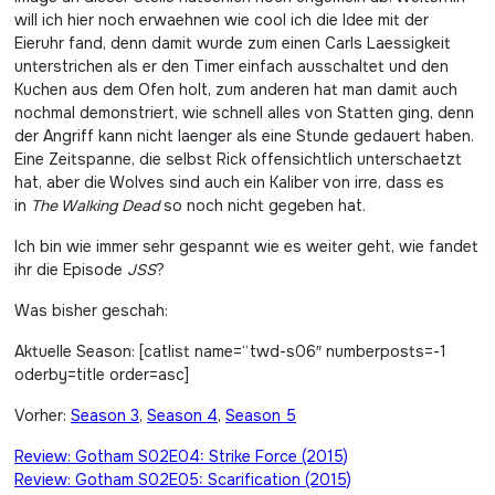
will ich hier noch erwaehnen wie cool ich die Idee mit der
Eieruhr fand, denn damit wurde zum einen Carls Laessigkeit
unterstrichen als er den Timer einfach ausschaltet und den
Kuchen aus dem Ofen holt, zum anderen hat man damit auch
nochmal demonstriert, wie schnell alles von Statten ging, denn
der Angriff kann nicht laenger als eine Stunde gedauert haben.
Eine Zeitspanne, die selbst Rick offensichtlich unterschaetzt
hat, aber die Wolves sind auch ein Kaliber von irre, dass es
in
The Walking Dead
so noch nicht gegeben hat.
Ich bin wie immer sehr gespannt wie es weiter geht, wie fandet
ihr die Episode
JSS
?
Was bisher geschah:
Aktuelle Season: [catlist name=“twd-s06″ numberposts=-1
oderby=title order=asc]
Vorher:
Season 3
,
Season 4
,
Season 5
Beitragsnavigation
Review: Gotham S02E04: Strike Force (2015)
Review: Gotham S02E05: Scarification (2015)