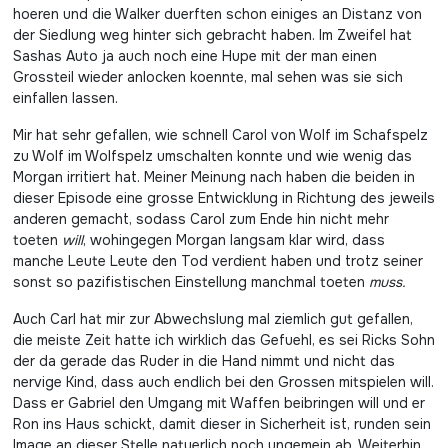
hoeren und die Walker duerften schon einiges an Distanz von
der Siedlung weg hinter sich gebracht haben. Im Zweifel hat
Sashas Auto ja auch noch eine Hupe mit der man einen
Grossteil wieder anlocken koennte, mal sehen was sie sich
einfallen lassen.
Mir hat sehr gefallen, wie schnell Carol von Wolf im Schafspelz
zu Wolf im Wolfspelz umschalten konnte und wie wenig das
Morgan irritiert hat. Meiner Meinung nach haben die beiden in
dieser Episode eine grosse Entwicklung in Richtung des jeweils
anderen gemacht, sodass Carol zum Ende hin nicht mehr
toeten
will
, wohingegen Morgan langsam klar wird, dass
manche Leute Leute den Tod verdient haben und trotz seiner
sonst so pazifistischen Einstellung manchmal toeten
muss.
Auch Carl hat mir zur Abwechslung mal ziemlich gut gefallen,
die meiste Zeit hatte ich wirklich das Gefuehl, es sei Ricks Sohn
der da gerade das Ruder in die Hand nimmt und nicht das
nervige Kind, dass auch endlich bei den Grossen mitspielen will.
Dass er Gabriel den Umgang mit Waffen beibringen will und er
Ron ins Haus schickt, damit dieser in Sicherheit ist, runden sein
Image an dieser Stelle natuerlich noch ungemein ab. Weiterhin