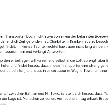
inen Transporter. Doch nicht etwa von einem der bekannten Boesewi
 der endlich Zeit gefunden hat, Charlotte im Krankenhaus zu besuche
t findet. Ihr kleines Techtelmechtel haelt aber nicht lang an, denn
dermausmann ein und verlangt Antworten.
yp den er befragen will kurzerhand selbst in die Luft sprengt, aber
 tiefer und findet heraus, dass in dem Transporter eine streng geh
oder so aehnlich) und, dass in einem Labor im Wayne Tower an einer 
c…
ampf zwischen Batman und Mr. Toxic. Es stellt sich heraus, dass Mr
in der Lage ist, Menschen zu klonen. Am naechsten tag erhaelt Bru
uss.