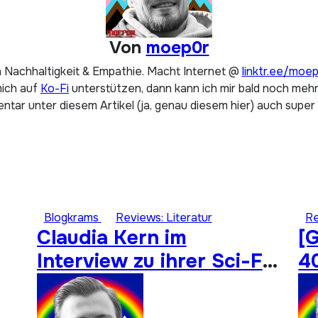
Von
moep0r
 Nachhaltigkeit & Empathie. Macht Internet @
linktr.ee/moe
mich auf
Ko-Fi
unterstützen, dann kann ich mir bald noch mehr 
tar unter diesem Artikel (ja, genau diesem hier) auch super
Blogkrams
Reviews: Literatur
Re
Claudia Kern im
[
Interview zu ihrer Sci-Fi-
4
Zombie-Romanreihe
„Homo Sapiens 404“