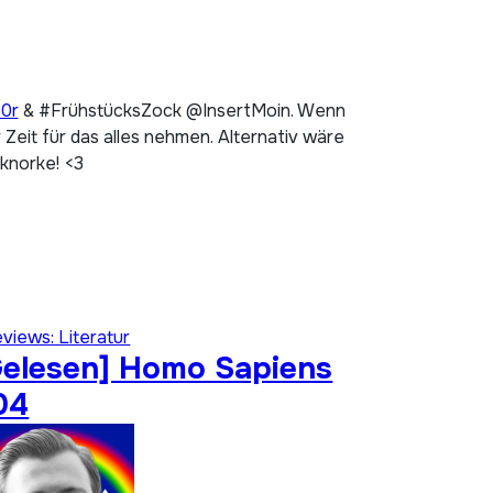
p0r
& #FrühstücksZock @InsertMoin. Wenn
Zeit für das alles nehmen. Alternativ wäre
 knorke! <3
views: Literatur
Gelesen] Homo Sapiens
04