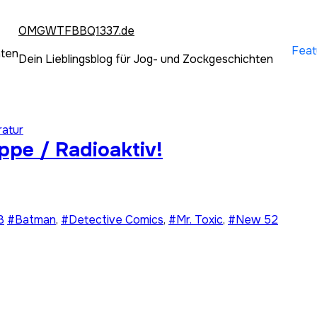
OMGWTFBBQ1337.de
Feat
hten
Dein Lieblingsblog für Jog- und Zockgeschichten
ratur
ppe / Radioaktiv!
8
#Batman
,
#Detective Comics
,
#Mr. Toxic
,
#New 52