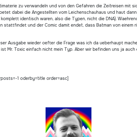
timaterie zu verwandeln und von den Gefahren die Zeitreisen mit sic
 toetet dabei die Angestellten vom Leichenschauhaus und haut dan
komplett identisch waren, also die Typen, nicht die DNA). Waehren
n stattfindet und der Comic damit endet, dass Batman von einem rie
ieser Ausgabe wieder oefter die Frage was ich da ueberhaupt mache.
 ist Mr. Toxic einfach nicht mein Typ. Aber wir befinden uns ja auch 
posts=-1 oderby=title order=asc]