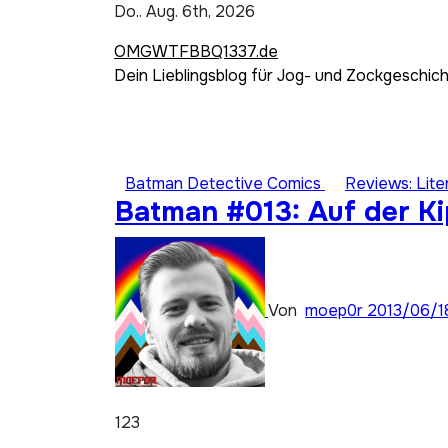
Zum
Do.. Aug. 6th, 2026
Inhalt
OMGWTFBBQ1337.de
springen
Dein Lieblingsblog für Jog- und Zockgeschic
Batman Detective Comics
Reviews: Lite
Batman #013: Auf der Ki
Von
moep0r
2013/06/1
123