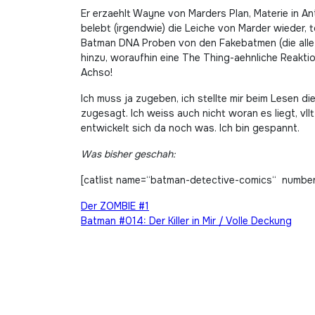
Er erzaehlt Wayne von Marders Plan, Materie in An
belebt (irgendwie) die Leiche von Marder wieder,
Batman DNA Proben von den Fakebatmen (die alle 
hinzu, woraufhin eine The Thing-aehnliche Reaktio
Achso!
Ich muss ja zugeben, ich stellte mir beim Lesen d
zugesagt. Ich weiss auch nicht woran es liegt, vllt
entwickelt sich da noch was. Ich bin gespannt.
Was bisher geschah:
[catlist name=“batman-detective-comics“ number
Beitragsnavigation
Der ZOMBIE #1
Batman #014: Der Killer in Mir / Volle Deckung